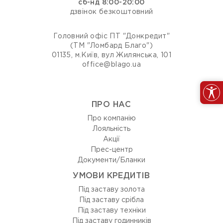
сб-нд 8:00-20:00
дзвінок безкоштовний
Головний офіс ПТ "Донкредит"
(ТМ "Ломбард Благо")
01135, м.Київ, вул Жилянська, 101
office@blago.ua
ПРО НАС
Про компанію
Лояльність
Акції
Прес-центр
Документи/Бланки
УМОВИ КРЕДИТІВ
Під заставу золота
Під заставу срібла
Під заставу техніки
Під заставу годинників