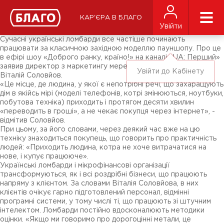
Новини
ЗМІ про нас
Підписники соц-мереж
КАР'ЄРА В БЛАГО
Ярмарки
Увійти
Різне
Сучасні українські ломбарди все частіше починають
працювати за класичною західною моделлю пауншопу. Про це
в ефірі шоу «Доброго ранку, країно!» на каналі «UA: Перший»
заявив директор з маркетингу мережі ломбардів «Благо»
Увійти до Кабінету
Віталій Соловйов.
«Це місце, де людина, у якої є непотрібні речі, що захаращують
дім в якійсь мірі (моделі телефонів, котрі змінюються, ноутбуки,
побутова техніка) приходить і протягом десяти хвилин
«переводить в гроші», а не чекає покупця через інтернет», -
відмітив Соловйов.
При цьому, за його словами, через деякий час вже на цю
техніку знаходиться покупець, що говорить про практичність
людей: «Приходить людина, котра не хоче витрачатися на
нове, і купує працююче».
Українські ломбарди і мікрофінансові організації
трансформуються, як і всі роздрібні бізнеси, що працюють
напряму з клієнтом. За словами Віталія Соловйова, в них
клієнтів очікує гарно підготовлений персонал, відмінні
програмні системи, у тому числі ті, що працюють зі штучним
інтелектом. Ломбарди постійно вдосконалюють методики
оцінки. «Якщо ми говоримо про дорогоцінні метали, це