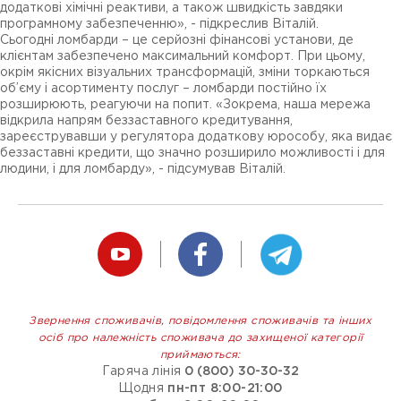
додаткові хімічні реактиви, а також швидкість завдяки
програмному забезпеченню», - підкреслив Віталій.
Сьогодні ломбарди – це серйозні фінансові установи, де
клієнтам забезпечено максимальний комфорт. При цьому,
окрім якісних візуальних трансформацій, зміни торкаються
об’єму і асортименту послуг – ломбарди постійно їх
розширюють, реагуючи на попит. «Зокрема, наша мережа
відкрила напрям беззаставного кредитування,
зареєструвавши у регулятора додаткову юрособу, яка видає
беззаставні кредити, що значно розширило можливості і для
людини, і для ломбарду», - підсумував Віталій.
Звернення споживачів, повідомлення споживачів та інших
осіб про належність споживача до захищеної категорії
приймаються:
Гаряча лінія
0 (800) 30-30-32
Щодня
пн-пт 8:00-21:00