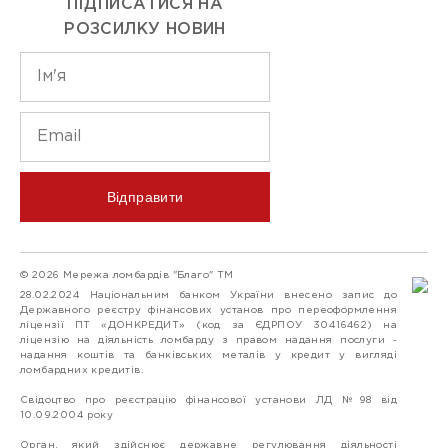
ПІДПИСАТИСЯ НА
РОЗСИЛКУ НОВИН
Відправити
© 2026 Мережа ломбардів "Благо" ТМ
28.02.2024 Національним банком України внесено запис до
Державного реєстру фінансових установ про переоформлення
ліцензії ПТ «ДОНКРЕДИТ» (код за ЄДРПОУ 30416462) на
ліцензію на діяльність ломбарду з правом надання послуги -
надання коштів та банківських металів у кредит у вигляді
ломбардних кредитів.
Свідоцтво про реєстрацію фінансової установи ЛД №98 від
10.09.2004 року
Орган, який здійснює державне регулювання діяльності