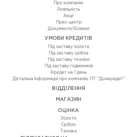
Про компанію
Лояльність
Акції
Прес-центр
Документи/Бланки
УМОВИ КРЕДИТІВ
Під заставу золота
Під заставу срібла
Під заставу техніки
Під заставу годинників
Кредит на 1 день
Детальна інформація про компанію ПТ "Донкредит"
ВIДДIЛЕННЯ
МАГАЗИН
ОЦIНКА
Золото
Срiбло
Технiка