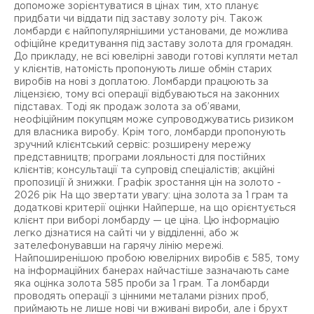
допоможе зорієнтуватися в цінах тим, хто планує
придбати чи віддати під заставу золоту річ. Також
ломбарди є найпопулярнішими установами, де можлива
офіційне кредитування під заставу золота для громадян.
До прикладу, не всі ювелірні заводи готові купляти метал
у клієнтів, натомість пропонують лише обмін старих
виробів на нові з доплатою. Ломбарди працюють за
ліцензією, тому всі операції відбуваються на законних
підставах. Тоді як продаж золота за об’явами,
неофіційним покупцям може супроводжуватись ризиком
для власника виробу. Крім того, ломбарди пропонують
зручний клієнтський сервіс: розширену мережу
представництв; програми лояльності для постійних
клієнтів; консультації та супровід спеціалістів; акційні
пропозиції й знижки. Графік зростання цін на золото -
2026 рік На що звертати увагу: ціна золота за 1 грам та
додаткові критерії оцінки Найперше, на що орієнтується
клієнт при виборі ломбарду — це ціна. Цю інформацію
легко дізнатися на сайті чи у відділенні, або ж
зателефонувавши на гарячу лінію мережі.
Найпоширенішою пробою ювелірних виробів є 585, тому
на інформаційних банерах найчастіше зазначають саме
яка оцінка золота 585 проби за 1 грам. Та ломбарди
проводять операції з цінними металами різних проб,
приймають не лише нові чи вживані вироби, але і брухт