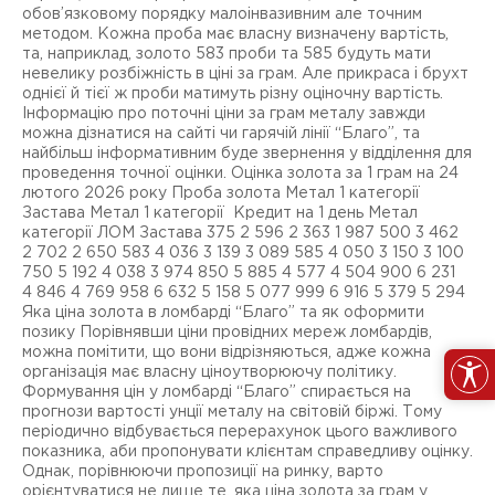
обов’язковому порядку малоінвазивним але точним
методом. Кожна проба має власну визначену вартість,
та, наприклад, золото 583 проби та 585 будуть мати
невелику розбіжність в ціні за грам. Але прикраса і брухт
однієї й тієї ж проби матимуть різну оціночну вартість.
Інформацію про поточні ціни за грам металу завжди
можна дізнатися на сайті чи гарячій лінії “Благо”, та
найбільш інформативним буде звернення у відділення для
проведення точної оцінки. Оцінка золота за 1 грам на 24
лютого 2026 року Проба золота Метал 1 категорії
Застава Метал 1 категорії Кредит на 1 день Метал
категорії ЛОМ Застава 375 2 596 2 363 1 987 500 3 462
2 702 2 650 583 4 036 3 139 3 089 585 4 050 3 150 3 100
750 5 192 4 038 3 974 850 5 885 4 577 4 504 900 6 231
4 846 4 769 958 6 632 5 158 5 077 999 6 916 5 379 5 294
Яка ціна золота в ломбарді “Благо” та як оформити
позику Порівнявши ціни провідних мереж ломбардів,
можна помітити, що вони відрізняються, адже кожна
організація має власну ціноутворюючу політику.
Формування цін у ломбарді “Благо” спирається на
прогнози вартості унції металу на світовій біржі. Тому
періодично відбувається перерахунок цього важливого
показника, аби пропонувати клієнтам справедливу оцінку.
Однак, порівнюючи пропозиції на ринку, варто
орієнтуватися не лише те, яка ціна золота за грам у