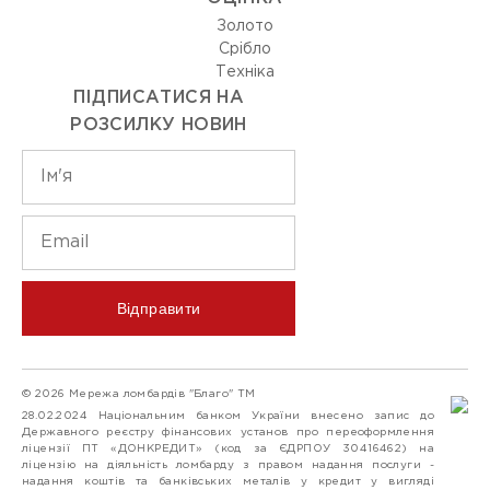
Золото
Срiбло
Технiка
ПІДПИСАТИСЯ НА
РОЗСИЛКУ НОВИН
Відправити
© 2026 Мережа ломбардів "Благо" ТМ
28.02.2024 Національним банком України внесено запис до
Державного реєстру фінансових установ про переоформлення
ліцензії ПТ «ДОНКРЕДИТ» (код за ЄДРПОУ 30416462) на
ліцензію на діяльність ломбарду з правом надання послуги -
надання коштів та банківських металів у кредит у вигляді