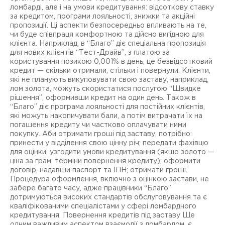
ломбарді, але і на умови кредитування: відсоткову ставку
за кредитом, програми лояльності, знижки та акційні
пропозиції. Ці аспекти безпосередньо впливають на те,
чи буде співпраця комфортною та дійсно вигідною для
клієнта. Наприклад, в “Благо” діє спеціальна пропозиція
для нових клієнтів “Тест-Драйв”, з платою за
користування позикою 0,001% в день, це безвідсотковий
кредит — скільки отримали, стільки і повернули. Клієнти,
які не планують викуповувати свою заставу, наприклад,
лом золота, можуть скористатися послугою “Швидке
рішення”, оформивши кредит на один день. Також в
“Благо” діє програма лояльності для постійних клієнтів,
які можуть накопичувати бали, а потім витрачати їх на
погашення кредиту чи частково оплачувати ними
покупку. Аби отримати гроші під заставу, потрібно:
принести у відділення свою цінну річ; передати фахівцю
для оцінки, узгодити умови кредитування (якщо золото —
ціна за грам, терміни повернення кредиту); оформити
договір, надавши паспорт та ІПН; отримати гроші.
Процедура оформлення, включно з оцінкою застави, не
забере багато часу, адже працівники “Благо”
дотримуються високих стандартів обслуговування та є
кваліфікованими спеціалістами у сфері ломбардного
кредитування. Повернення кредитів під заставу Ще
одним важливим аспектом взаємодії з ломбардом, є