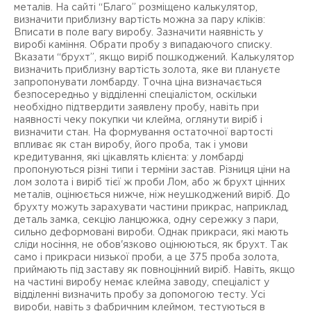
металів. На сайті “Благо” розміщено калькулятор,
визначити приблизну вартість можна за пару кліків:
Вписати в поле вагу виробу. Зазначити наявність у
виробі каміння. Обрати пробу з випадаючого списку.
Вказати “брухт”, якщо виріб пошкоджений. Калькулятор
визначить приблизну вартість золота, яке ви плануєте
запропонувати ломбарду. Точна ціна визначається
безпосередньо у відділенні спеціалістом, оскільки
необхідно підтвердити заявлену пробу, навіть при
наявності чеку покупки чи клейма, оглянути виріб і
визначити стан. На формування остаточної вартості
впливає як стан виробу, його проба, так і умови
кредитування, які цікавлять клієнта: у ломбарді
пропонуються різні типи і терміни застав. Різниця ціни на
лом золота і виріб тієї ж проби Лом, або ж брухт цінних
металів, оцінюється нижче, ніж неушкоджений виріб. До
брухту можуть зарахувати частини прикрас, наприклад,
деталь замка, секцію ланцюжка, одну сережку з пари,
сильно деформовані вироби. Однак прикраси, які мають
сліди носіння, не обов'язково оцінюються, як брухт. Так
само і прикраси низької проби, а це 375 проба золота,
приймають під заставу як повноцінний виріб. Навіть, якщо
на частині виробу немає клейма заводу, спеціаліст у
відділенні визначить пробу за допомогою тесту. Усі
вироби, навіть з фабричним клеймом, тестуються в