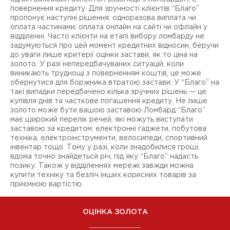
повернення кредиту. Для зручності клієнтів “Благо”
пропонує наступні рішення: одноразова виплата чи
оплата частинами; оплата онлайн на сайті чи офлайн у
відділенні. Часто клієнти на етапі вибору ломбарду не
задумуються про цей момент кредитних відносин, беручи
до уваги лише критерії оцінки застави, як то ціна на
золото. У разі непередбачуваних ситуацій, коли
виникають труднощі з поверненням коштів, це може
обернутися для боржника втратою застави. У “Благо” на
такі випадки передбачено кілька зручних рішень — це
купівля днів та часткове погашення кредиту. Не лише
золото може бути вашою заставою Ломбард “Благо”
має широкий перелік речей, які можуть виступати
заставою за кредитом: електронні гаджети, побутова
техніка, електроінструменти, велосипеди, спортивний
інвентар тощо. Тому у разі, коли знадобилися гроші,
вдома точно знайдеться річ, під яку “Благо” надасть
позику. Також у відділеннях мережі завжди можна
купити техніку та безліч інших корисних товарів за
приємною вартістю.
ОЦІНКА ЗОЛОТА