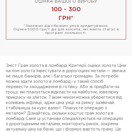
ОЦІНКА ВАШОГО ВИРОБУ
100 - 300
ГРН
*
*
Залежно від обраних умов кредитування.
Оцінка 5000 грн/г діє для клієнтів, які мають статус в
програмі лояльності.
Зміст Грам золота в ломбарді Критерії оцінки золота Ціни
на лом золота Інвестувати в дорогоцінні метали — звичка
не лише банкірів, але і багатьох громадян. За потреби
можна здати золото в ломбард і у такий спосіб
перевести заощадження в готівку. Або ж придбати на
гроші, які планується відкласти на майбутнє, ювелірну
прикрасу чи злиток. Таким чином можна уберегтися від
коливань інфляції, адже ціна унції на ринку, зазвичай,
стабільніша за курс валют. Плануєте операцію з
металом? Дізнайтесь, скільки коштує грам золота в
ломбарді Саме ці установи спеціалізуються на операціях
з дорогоцінними металами, моніторять ринок, зокрема
актуальну ціну на біржі, що і формує вартість граму. Це