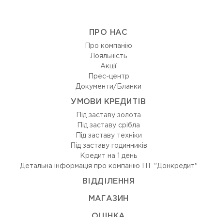
ПРО НАС
Про компанію
Лояльність
Акції
Прес-центр
Документи/Бланки
УМОВИ КРЕДИТІВ
Під заставу золота
Під заставу срібла
Під заставу техніки
Під заставу годинників
Кредит на 1 день
Детальна інформація про компанію ПТ "Донкредит"
ВIДДIЛЕННЯ
МАГАЗИН
ОЦIНКА