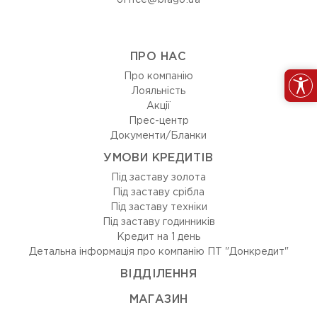
office@blago.ua
ПРО НАС
Про компанію
Лояльність
Акції
Прес-центр
Документи/Бланки
УМОВИ КРЕДИТІВ
Під заставу золота
Під заставу срібла
Під заставу техніки
Під заставу годинників
Кредит на 1 день
Детальна інформація про компанію ПТ "Донкредит"
ВIДДIЛЕННЯ
МАГАЗИН