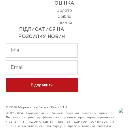
ОЦIНКА
Золото
Срiбло
Технiка
ПІДПИСАТИСЯ НА
РОЗСИЛКУ НОВИН
Відправити
© 2026 Мережа ломбардів "Благо" ТМ
28.02.2024 Національним банком України внесено запис до
Державного реєстру фінансових установ про переоформлення
ліцензії ПТ «ДОНКРЕДИТ» (код за ЄДРПОУ 30416462) на
ліцензію на діяльність ломбарду з правом надання послуги -