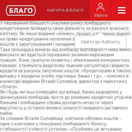
Новини
ЗМІ про нас
Підписники соц-мереж
КАР'ЄРА В БЛАГО
Ярмарки
Увійти
Різне
У переважній більшості учасники ринку ломбардного
кредитування провадять свою діяльність за рахунок власного
капіталу. Як пише видання «Бізнес», процес отримання ліцензії
на право кредитування населення за рахунок залучених
Увійти до Кабінету
коштів є зарегульованим і складним.
Така процедура вимагає від ломбарду відповідності низці вимог,
виконати які вдається переважно великим мережевим
гравцям. Вони, прагнучи розвитку і збереження конкурентних
переваг, отримують додаткову ліцензію регулятора і видають
кредити за рахунок залучених коштів. «Кредиторами в такому
випадку є юридичні особи, партнери, банки і т.д.», - пояснює в
коментарі виданню Віталій Соловйов, директор з маркетингу
«Благо».
Як і будь-які інші комерційні організації, банки зацікавлені у
фінансуванні ломбардів, проте до реальних кредитних угод між
банками і ломбардами справа доходить нечасто через
відсутність у останніх великої кількості ліквідного заставного
майна.
За словами Віталія Соловйова, «питання обігових коштів -
одне з ключових у плануванні ломбардного бізнесу,
стабільності і стійкості установ». «Особливо це актуально