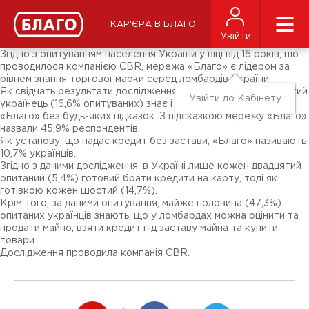
Новини
ЗМІ про нас
Підписники соц-мереж
КАР'ЄРА В БЛАГО
Ярмарки
Увійти
Різне
Згідно з опитуванням населення України у віці від 16 років, що
проводилося компанією CBR, мережа «Благо» є лідером за
рівнем знання торгової марки серед ломбардів України.
Як свідчать результати дослідження, практично кожен шостий
Увійти до Кабінету
українець (16,6% опитуваних) знає і може легко згадати ТМ
«Благо» без будь-яких підказок. З підсказкою мережу «Благо»
назвали 45,9% респондентів.
Як установу, що надає кредит без застави, «Благо» називають
10,7% українців.
Згідно з даними дослідження, в Україні лише кожен двадцятий
опитаний (5,4%) готовий брати кредити на карту, тоді як
готівкою кожен шостий (14,7%).
Крім того, за даними опитування, майже половина (47,3%)
опитаних українців знають, що у ломбардах можна оцінити та
продати майно, взяти кредит під заставу майна та купити
товари.
Дослідження проводила компанія CBR.