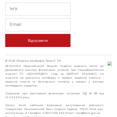
Відправити
© 2026 Мережа ломбардів "Благо" ТМ
28.02.2024 Національним банком України внесено запис до
Державного реєстру фінансових установ про переоформлення
ліцензії ПТ «ДОНКРЕДИТ» (код за ЄДРПОУ 30416462) на
ліцензію на діяльність ломбарду з правом надання послуги -
надання коштів та банківських металів у кредит у вигляді
ломбардних кредитів.
Свідоцтво про реєстрацію фінансової установи ЛД №98 від
10.09.2004 року
Орган, який здійснює державне регулювання діяльності
Товариства: Національний банк України Адреса: 01601, Київ, вул.
Інститутська, 9 Телефон: 0 800 505 240 Email:
nbu@bank.gov.ua