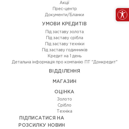
Акції
Прес-центр
Документи/Бланки
УМОВИ КРЕДИТІВ
Під заставу золота
Під заставу срібла
Під заставу техніки
Під заставу годинників
Кредит на 1 день
Детальна інформація про компанію ПТ "Донкредит"
ВIДДIЛЕННЯ
МАГАЗИН
ОЦIНКА
Золото
Срiбло
Технiка
ПІДПИСАТИСЯ НА
РОЗСИЛКУ НОВИН