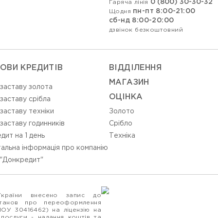
0 (800) 30-30-32
Гаряча лінія
пн-пт 8:00-21:00
Щодня
сб-нд 8:00-20:00
дзвінок безкоштовний
ОВИ КРЕДИТІВ
ВIДДIЛЕННЯ
МАГАЗИН
 заставу золота
ОЦIНКА
 заставу срібла
 заставу техніки
Золото
 заставу годинників
Срiбло
дит на 1 день
Технiка
альна інформація про компанію
"Донкредит"
України внесено запис до
станов про переоформлення
ПОУ 30416462) на ліцензію на
 послуги - надання коштів та