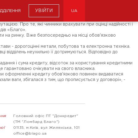
УВІЙТИ
ІДДІЛЕННЯ
UA
цією. Про те, які чинники врахувати при оцінці надійності і
дів «Благо».
и на ринку. Вже безпосередньо на місці обов'язково
ави - дорогоцінні метали, побутова та електронна техніка.
ці відділень неухильно її дотримуються. Відповідно до
 надання і сума кредиту, відсоток за користування кредитними
де гарантовано очікувати на свого власника.
 При оформленні кредиту обов'язково повинен видаватися
ли ваги, збігалася з тим, що прописується у договорі», -
ння
Головний офіс ПТ "Донкредит"
(ТМ "Ломбард Благо")
ної
01135, м.Київ, вул Жилянська, 101
office@blago.ua