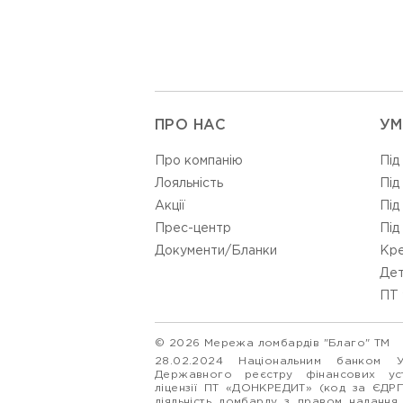
ПРО НАС
УМ
Про компанію
Під
Лояльність
Під
Акції
Під
Прес-центр
Під
Документи/Бланки
Кре
Дет
ПТ 
© 2026 Мережа ломбардів "Благо" ТМ
28.02.2024 Національним банком 
Державного реєстру фінансових у
ліцензії ПТ «ДОНКРЕДИТ» (код за ЄДР
діяльність ломбарду з правом надання