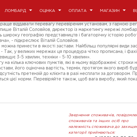
ЛОМБАРД
ОЦІНКА
ОПЛАТА
МАГАЗИН
В
аще віддавати перевагу перевіреним установам, з гарною репута
 пише Віталій Соловйов, директор із маркетингу мережі ломбар
широку географію представництв і багаторічну історію робот
ча», - підкреслює Віталій Соловйов.
ожна принести в якості застави. Найбільш популярні види заст
- Так, у великих мережах ця процедура чітко прописана, і фахів
евищує 3-5 хвилин, техніки - 5-10 хвилин».
у на кілька ключових пунктів, які в ньому відображені: строки
стави, його оціночна вартість, термін, протягом якого виріб бу
дсутність претензій до клієнта в разі несплати за договором.
я цієї норми. Перевіряйте також, щоб вага виробу, який показа
Звернення споживачів, повідомле
споживачів та інших осіб про
належність споживача до захище
категорії приймаються: