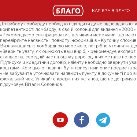
Новини
ЗМІ про нас
Підписники соц-мереж
КАР'ЄРА В БЛАГО
Ярмарки
Різне
До вибору ломбарду необхідно підходити дуже відповідально: кр
компетентності ломбарду, в своїй колонці для видання «2000»
«Рекомендуємо співпрацювати з великими мережами, що мають 
перевіряйте наявність і повноту інформації в «Куточку спожива
Визначившись із ломбардною мережею, потрібно уточнити, що м
«Зверніть увагу, як оцінюють ваш виріб, - рекомендує експерт. 
стандартів, середній час на оцінку дорогоцінних металів не пер
Підписуючи кредитний договір, клієнту необхідно звернути уваг
коштами. Крім цього, повинні бути присутніми опис предмета за
«Не забувайте уточнювати наявність пункту в документі про ві
фіскальний чек. Уникайте кредитних установ, що не дотримуютьс
підсумовує Віталій Соловйов.