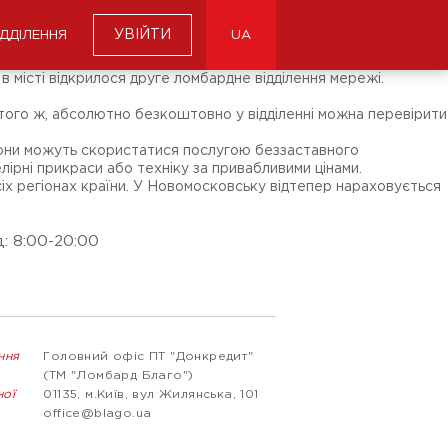
УВІЙТИ
ІДДІЛЕННЯ
UA
 місті відкрилося друге ломбардне відділення мережі.
о того ж, абсолютно безкоштовно у відділенні можна перевірити
вони можуть скористатися послугою беззаставного
ірні прикраси або техніку за привабливими цінами.
сіх регіонах країни. У Новомосковську відтепер нараховується
: 8:00-20:00
ння
Головний офіс ПТ "Донкредит"
(ТМ "Ломбард Благо")
ної
01135, м.Київ, вул Жилянська, 101
office@blago.ua