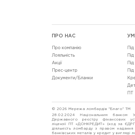
ПРО НАС
УМ
Про компанію
Під
Лояльність
Під
Акції
Під
Прес-центр
Під
Документи/Бланки
Кре
Дет
ПТ 
© 2026 Мережа ломбардів "Благо" ТМ
28.02.2024 Національним банком 
Державного реєстру фінансових у
ліцензії ПТ «ДОНКРЕДИТ» (код за ЄДР
діяльність ломбарду з правом надання
банківських металів у кредит у вигляді 