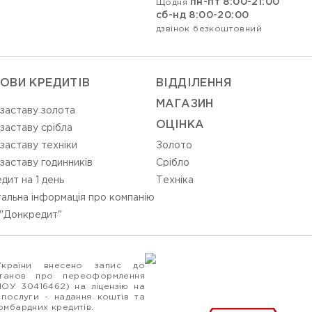
пн-пт 8:00-21:00
Щодня
сб-нд 8:00-20:00
дзвінок безкоштовний
ОВИ КРЕДИТІВ
ВIДДIЛЕННЯ
МАГАЗИН
 заставу золота
ОЦIНКА
 заставу срібла
 заставу техніки
Золото
 заставу годинників
Срiбло
дит на 1 день
Технiка
альна інформація про компанію
"Донкредит"
України внесено запис до
станов про переоформлення
ПОУ 30416462) на ліцензію на
 послуги - надання коштів та
ломбардних кредитів.