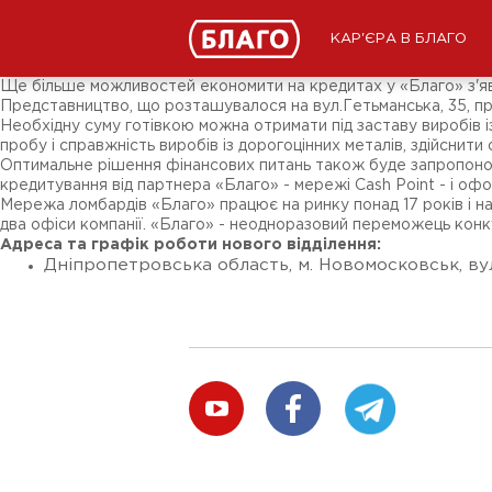
Новини
ЗМІ про нас
Підписники соц-мереж
КАР'ЄРА В БЛАГО
Ярмарки
Різне
Ще більше можливостей економити на кредитах у «Благо» з'яви
Представництво, що розташувалося на вул.Гетьманська, 35, пр
Необхідну суму готівкою можна отримати під заставу виробів і
пробу і справжність виробів із дорогоцінних металів, здійснити 
Оптимальне рішення фінансових питань також буде запропонов
кредитування від партнера «Благо» - мережі Сash Point - і оф
Мережа ломбардів «Благо» працює на ринку понад 17 років і на
два офіси компанії. «Благо» - неодноразовий переможець кон
Адреса та графік роботи нового відділення:
Дніпропетровська область, м. Новомосковськ, вул.