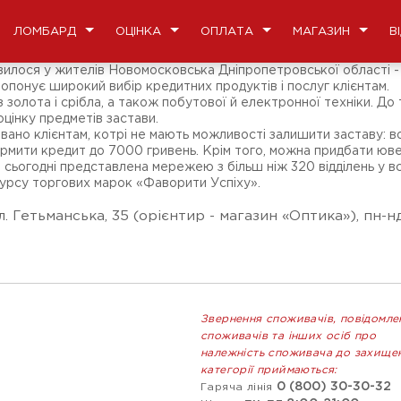
ЛОМБАРД
ОЦІНКА
ОПЛАТА
МАГАЗИН
В
лося у жителів Новомосковська Дніпропетровської області - в
опонує широкий вибір кредитних продуктів і послуг клієнтам.
з золота і срібла, а також побутової й електронної техніки. Д
оцінку предметів застави.
ано клієнтам, котрі не мають можливості залишити заставу: 
ормити кредит до 7000 гривень. Крім того, можна придбати ювел
 сьогодні представлена мережею з більш ніж 320 відділень у в
курсу торгових марок «Фаворити Успіху».
 Гетьманська, 35 (орієнтир - магазин «Оптика»), пн-нд
Звернення споживачів, повідомле
споживачів та інших осіб про
належність споживача до захище
категорії приймаються:
0 (800) 30-30-32
Гаряча лінія