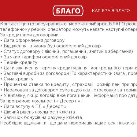
Новини
ЗМІ про нас
Підписники соц-мереж
КАР'ЄРА В БЛАГО
Ярмарки
Різне
Контакт- центр всеукраїнської мережі ломбардів БЛАГО розшир
телефонному режимі оператори можуть надати наступні операт
За кредитними договорами :
• Дата оформлення договору
• Відділення , в якому був оформлений договір
• Статус договору ( діючий , погашений , знятий з зберігання)
• За яким тарифом оформлений договір
• Термін кредиту
• Дати закінчення терміну кредитування і контрольного термін
• Заставні вироби за договором і їх характеристики (вага , проба
• Сума кредиту
• Процентна ставка по кредиту , страховці , розмір пені при п
• Нараховані за договором сума відсотків і страховки за терм
• У випадку, якщо договір вже погашений , інформація про дат
За програмою лояльності « Десерт » :
• Дата вступу в ПЛ « Десерт »
• Діючий рівень лояльності клієнта
• Залишок бонусів на рахунку клієнта
Необхідно відзначити , що дана інформація надається тільки клі