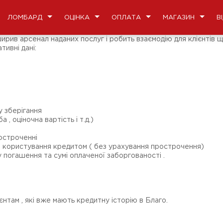
ЛОМБАРД
ОЦІНКА
ОПЛАТА
МАГАЗИН
В
ив арсенал наданих послуг і робить взаємодію для клієнтів щ
ивні дані:
у зберігання
 , оціночна вартість і т.д.)
ростроченні
ін користування кредитом ( без урахування прострочення)
у погашення та сумі оплаченої заборгованості .
єнтам , які вже мають кредитну історію в Благо.