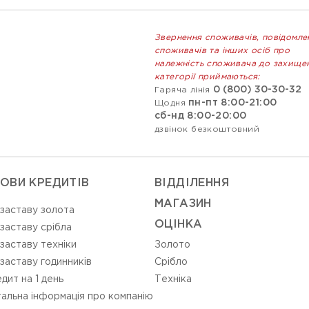
Звернення споживачів, повідомле
споживачів та інших осіб про
належність споживача до захище
категорії приймаються:
0 (800) 30-30-32
Гаряча лінія
пн-пт 8:00-21:00
Щодня
сб-нд 8:00-20:00
дзвінок безкоштовний
ОВИ КРЕДИТІВ
ВIДДIЛЕННЯ
МАГАЗИН
 заставу золота
ОЦIНКА
 заставу срібла
 заставу техніки
Золото
 заставу годинників
Срiбло
дит на 1 день
Технiка
альна інформація про компанію