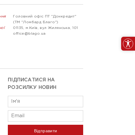
ння
Головний офіс ПТ "Донкредит"
(ТМ "Ломбард Благо")
ної
01135, м.Київ, вул Жилянська, 101
office@blago.ua
ПІДПИСАТИСЯ НА
РОЗСИЛКУ НОВИН
Відправити