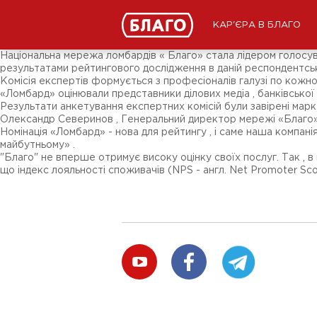
Новини
ЗМІ про нас
Підписники соц-мереж
КАР'ЄРА В БЛАГО
Ярмарки
Різне
Національна мережа ломбардів « Благо» стала лідером голосув
результатами рейтингового дослідження в даній респондентськ
Комісія експертів формується з професіоналів галузі по кожному
«Ломбард» оцінювали представники ділових медіа , банківської
Результати анкетування експертних комісій були завірені марк
Олександр Северинов , Генеральний директор мережі «Благо» :
Номінація «Ломбард» - нова для рейтингу , і саме наша компан
майбутньому» .
"Благо" не вперше отримує високу оцінку своїх послуг. Так , в
що індекс лояльності споживачів (NPS - англ. Net Promoter Sc