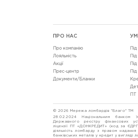
ПРО НАС
УМ
Про компанію
Під
Лояльність
Під
Акції
Під
Прес-центр
Під
Документи/Бланки
Кре
Дет
ПТ 
© 2026 Мережа ломбардів "Благо" ТМ
28.02.2024 Національним банком 
Державного реєстру фінансових у
ліцензії ПТ «ДОНКРЕДИТ» (код за ЄДР
діяльність ломбарду з правом надання
банківських металів у кредит у вигляді 