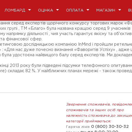
ЛОМБАРД
ОЦІНКА
ОПЛАТА
МАГАЗИН
В
ання серед експертів щорічного конкурсу торгових марок «Фаво
их групі , ТМ «Благо» була названа кращою серед 9 учасників 
 напрямку діяльності , чия участь гарантує якісну та об'єктивн
 та фінансової сфер.
етинговою дослідницькою компанією InMind і пройшли ретельний
 «Для нас дуже почесно визнання «Фаворитів Успіху» , адже це
ія була удостоєна найвищого балу серед експертів. Ми докладем
 кінці 2013 року були підведені підсумки телефонного опитуван
ore) складає 82 %. У найближчих планах мережі - також провед
Звернення споживачів, повідомле
споживачів та інших осіб про
належність споживача до захище
категорії приймаються:
0 (800) 30-30-32
Гаряча лінія