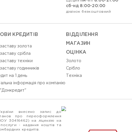
пн-пт 8:00-21:00
Щодня
сб-нд 8:00-20:00
дзвінок безкоштовний
ОВИ КРЕДИТІВ
ВIДДIЛЕННЯ
МАГАЗИН
 заставу золота
ОЦIНКА
 заставу срібла
 заставу техніки
Золото
 заставу годинників
Срiбло
дит на 1 день
Технiка
альна інформація про компанію
"Донкредит"
України внесено запис до
станов про переоформлення
ПОУ 30416462) на ліцензію на
 послуги - надання коштів та
ломбардних кредитів.