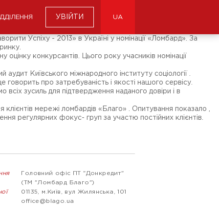
УВІЙТИ
ІДДІЛЕННЯ
UA
рити Успіху - 2013» в Україні у номінації «Ломбард». За
ринку.
у оцінку конкурсантів. Цього року учасників номінації
 аудит Київського міжнародного інституту соціології .
 говорить про затребуваність і якості нашого сервісу.
о всіх зусиль для підтвердження наданого довіри і в
ня клієнтів мережі ломбардів «Благо» . Опитування показало ,
ення регулярних фокус- груп за участю постійних клієнтів.
ння
Головний офіс ПТ "Донкредит"
(ТМ "Ломбард Благо")
ної
01135, м.Київ, вул Жилянська, 101
office@blago.ua