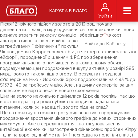
Новини
ЗМІ про нас
Підписники соц-мереж
КАР'ЄРА В БЛАГО
Ярмарки
Увійти
Різне
Після 12 -річного підйому золото в 2013 році почало
дешевшати . І далі , в міру одужання світової економіки , воно
ризикує втратити захисну функцію , зберігшись в якості
альтернативного інвестиційного активу і залишившись
Увійти до Кабінету
затребуваним " фізичними " покупцями.
Як повідомляв Корреспондент.biz , в четвер на хвилі загальної
ейфорії , породженої рішенням ФРС про збереження
програми кількісного пом'якшення в колишньому обсязі ,
подразумевающем продовження викупу активів у розмірі S85
млрд , золото також пішло вгору. В результаті грудневі
ф'ючерси на Нью - Йоркській біржі подорожчали на 4,93 % до
S1372 , 40 за тройську унцію. Але , на думку експертів, за цим
сплеском не варто чекати нового сходження.
Ціни на золото неухильно піднімалися 12 років поспіль , так що
в останні два- три роки публіка періодично задавалася
питанням , коли ж , нарешті , золото піде на спад?
Ще на початку поточного року ряд аналітиків пророкували
продовження зростання цінового графіка до нових історичних
максимумів . Але в середині квітня - на тлі уповільнення
китайської економіки і загострення фінансових проблем Кіпру
- ціни на дорогоцінний метал № 1 несподівано полетіли вниз , і