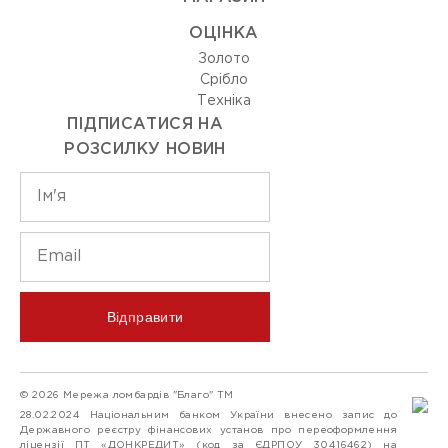
ОЦIНКА
Золото
Срiбло
Технiка
ПІДПИСАТИСЯ НА
РОЗСИЛКУ НОВИН
Відправити
© 2026 Мережа ломбардів "Благо" ТМ
28.02.2024 Національним банком України внесено запис до
Державного реєстру фінансових установ про переоформлення
ліцензії ПТ «ДОНКРЕДИТ» (код за ЄДРПОУ 30416462) на