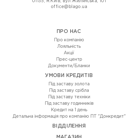
01135, м.Київ, вул Жилянська, 101
office@blago.ua
ПРО НАС
Про компанію
Лояльність
Акції
Прес-центр
Документи/Бланки
УМОВИ КРЕДИТІВ
Під заставу золота
Під заставу срібла
Під заставу техніки
Під заставу годинників
Кредит на 1 день
Детальна інформація про компанію ПТ "Донкредит"
ВIДДIЛЕННЯ
МАГАЗИН