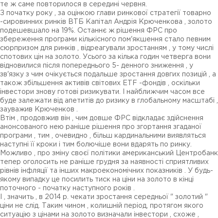
те ж саме повторилося в середині червня.
З початку року , за оцінкою глави ринкової стратегії товарно
-сировинних ринків ВТБ Капітал Андрія Крюченкова , золото
подешевшало на 19%. Останнє ж рішення ФРС про
збереження програми кількісного пом'якшення стало певним
сюрпризом для ринків , відреагували зростанням , у тому числі
спотових цін на золото. Усього за кілька годин четверга вони
відновилися після попереднього 5- денного зниження , у
зв'язку з чим очікується подальше зростання довгих позицій , а
також збільшення активів світових ETF -фондів , оскільки
інвестори знову готові ризикувати. І найближчим часом все
буде залежати від апетитів до ризику в глобальному масштабі ,
зауважив Крюченков .
Втім , продовжив він , чим довше ФРС відкладає здійснення
анонсованого нею раніше рішення про згортання згаданої
програми , тим , очевидно , більш кардинальними виявляться
наступні її кроки і тим болючіше вони вдарять по ринку.
Можливо , про зміну своєї політики американський Центробанк
тепер оголосить не раніше грудня за наявності сприятливих
рівнів інфляції та інших макроекономічних показників . У будь-
якому випадку це посилить тиск на ціни на золото в кінці
поточного - початку наступного років .
І , значить , в 2014 р. чекати зростання середньої " золотий "
ціни не слід. Таким чином , колишній період, протягом якого
ситуацію з цінами на золото визначали інвестори , схоже ,