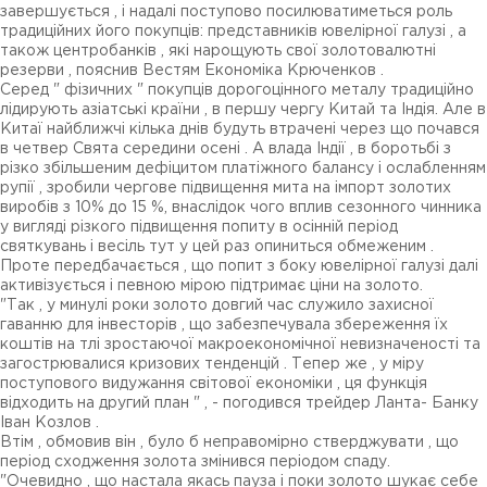
завершується , і надалі поступово посилюватиметься роль
традиційних його покупців: представників ювелірної галузі , а
також центробанків , які нарощують свої золотовалютні
резерви , пояснив Вестям Економіка Крюченков .
Серед " фізичних " покупців дорогоцінного металу традиційно
лідирують азіатські країни , в першу чергу Китай та Індія. Але в
Китаї найближчі кілька днів будуть втрачені через що почався
в четвер Свята середини осені . А влада Індії , в боротьбі з
різко збільшеним дефіцитом платіжного балансу і ослабленням
рупії , зробили чергове підвищення мита на імпорт золотих
виробів з 10% до 15 %, внаслідок чого вплив сезонного чинника
у вигляді різкого підвищення попиту в осінній період
святкувань і весіль тут у цей раз опиниться обмеженим .
Проте передбачається , що попит з боку ювелірної галузі далі
активізується і певною мірою підтримає ціни на золото.
"Так , у минулі роки золото довгий час служило захисної
гаванню для інвесторів , що забезпечувала збереження їх
коштів на тлі зростаючої макроекономічної невизначеності та
загострювалися кризових тенденцій . Тепер же , у міру
поступового видужання світової економіки , ця функція
відходить на другий план " , - погодився трейдер Ланта- Банку
Іван Козлов .
Втім , обмовив він , було б неправомірно стверджувати , що
період сходження золота змінився періодом спаду.
"Очевидно , що настала якась пауза і поки золото шукає себе