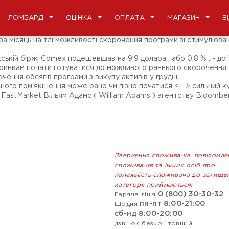
ЛОМБАРД
ОЦІНКА
ОПЛАТА
МАГАЗИН
В
му за місяць на тлі можливості скорочення програми зі стимулю
ькій біржі Comex подешевшав на 9,9 долара , або 0,8 % , - до 
инкам почати готуватися до можливого раннього скорочення QE
ння обсягів програми з викупу активів у грудні.
ного пом'якшення може рано чи пізно початися <... > сильний 
ь FastMarket Вільям Адамс ( William Adams ) агентству Bloomber
Звернення споживачів, повідомле
споживачів та інших осіб про
належність споживача до захище
категорії приймаються:
0 (800) 30-30-32
Гаряча лінія
пн-пт 8:00-21:00
Щодня
сб-нд 8:00-20:00
дзвінок безкоштовний