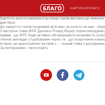
Новости
СМИ о нас
Подписчикам соц-сетей
КАР'ЄРА В БЛАГО
Ярмарки
Разное
Вартість золота знизилася до кінця торгів вівторка до мініму
дані бірж.
До закриття торгів грудневий ф'ючерс на золото на нью - йоркс
У вівторок глава ФРБ Далласа Річард Фішер порекомендував р
заявив , що ФРС буде активно обговорювати можливість скороче
«Ринок виглядає стурбованим через те , що скорочення кількіс
інтерес до дорогоцінних металів » , - сказав глава з досліджен
За матеріалами - news.mail.ru