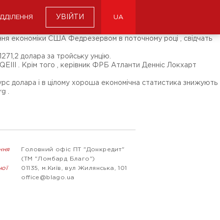
УВІЙТИ
ІДДІЛЕННЯ
UA
вання економіки США Федрезервом в поточному році , свідчать
1271,2 долара за тройську унцію.
III . Крім того , керівник ФРБ Атланти Денніс Локхарт
курс долара і в цілому хороша економічна статистика знижують
g .
ння
Головний офіс ПТ "Донкредит"
(ТМ "Ломбард Благо")
ної
01135, м.Київ, вул Жилянська, 101
office@blago.ua