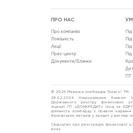
ПРО НАС
УМ
Про компанію
Під
Лояльність
Під
Акції
Під
Прес-центр
Під
Документи/Бланки
Кре
Дет
ПТ 
© 2026 Мережа ломбардів "Благо" ТМ
28.02.2024 Національним банком 
Державного реєстру фінансових у
ліцензії ПТ «ДОНКРЕДИТ» (код за ЄДР
діяльність ломбарду з правом надання
банківських металів у кредит у вигляді 
Свідоцтво про реєстрацію фінансової у
року