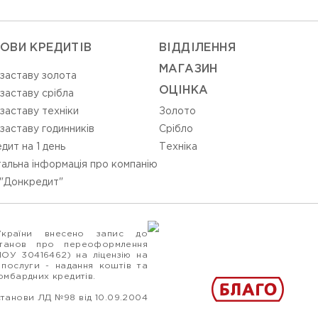
ОВИ КРЕДИТІВ
ВIДДIЛЕННЯ
МАГАЗИН
 заставу золота
ОЦIНКА
 заставу срібла
 заставу техніки
Золото
 заставу годинників
Срiбло
дит на 1 день
Технiка
альна інформація про компанію
"Донкредит"
України внесено запис до
станов про переоформлення
ПОУ 30416462) на ліцензію на
 послуги - надання коштів та
ломбардних кредитів.
станови ЛД №98 від 10.09.2004