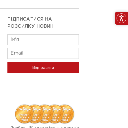
ПІДПИСАТИСЯ НА
РОЗСИЛКУ НОВИН
Відправити
Ломбард №1 за версією споживачів