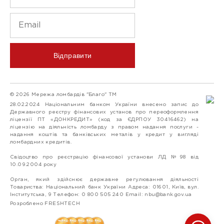
Відправити
© 2026 Мережа ломбардів "Благо" ТМ
28.02.2024 Національним банком України внесено запис до
Державного реєстру фінансових установ про переоформлення
ліцензії ПТ «ДОНКРЕДИТ» (код за ЄДРПОУ 30416462) на
ліцензію на діяльність ломбарду з правом надання послуги -
надання коштів та банківських металів у кредит у вигляді
ломбардних кредитів.
Свідоцтво про реєстрацію фінансової установи ЛД №98 від
10.09.2004 року
Орган, який здійснює державне регулювання діяльності
Товариства: Національний банк України Адреса: 01601, Київ, вул.
Інститутська, 9 Телефон: 0 800 505 240 Email:
nbu@bank.gov.ua
Розроблено FRESHTECH