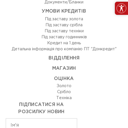
Документи/Бланки
УМОВИ КРЕДИТІВ
Під заставу золота
Під заставу срібла
Під заставу техніки
Під заставу годинників
Кредит на 1 день
Детальна інформація про компанію ПТ "Донкредит"
ВIДДIЛЕННЯ
МАГАЗИН
ОЦIНКА
Золото
Срiбло
Технiка
ПІДПИСАТИСЯ НА
РОЗСИЛКУ НОВИН