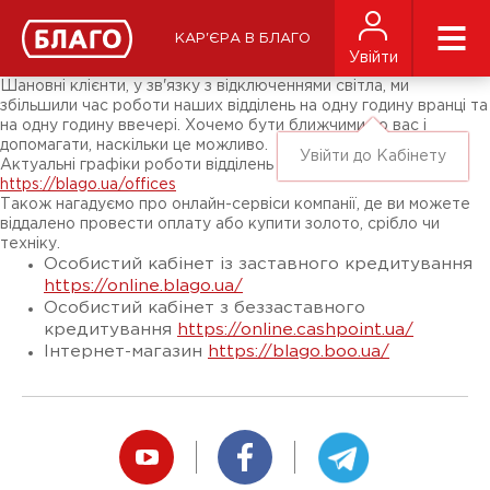
Новини
ЗМІ про нас
Підписники соц-мереж
КАР'ЄРА В БЛАГО
Ярмарки
Увійти
Різне
Шановні клієнти, у зв'язку з відключеннями світла, ми
збільшили час роботи наших відділень на одну годину вранці та
на одну годину ввечері. Хочемо бути ближчими до вас і
допомагати, наскільки це можливо.
Увійти до Кабінету
Актуальні графіки роботи відділень за посиланням:
https://blago.ua/offices
Також нагадуємо про онлайн-сервіси компанії, де ви можете
віддалено провести оплату або купити золото, срібло чи
техніку.
Особистий кабінет із заставного кредитування
https://online.blago.ua/
Особистий кабінет з беззаставного
кредитування
https://online.cashpoint.ua/
Інтернет-магазин
https://blago.boo.ua/