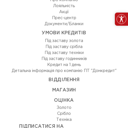
Про компанію
Лояльність
Акції
Прес-центр
Документи/Бланки
УМОВИ КРЕДИТІВ
Під заставу золота
Під заставу срібла
Під заставу техніки
Під заставу годинників
Кредит на 1 день
Детальна інформація про компанію ПТ "Донкредит"
ВIДДIЛЕННЯ
МАГАЗИН
ОЦIНКА
Золото
Срiбло
Технiка
ПІДПИСАТИСЯ НА