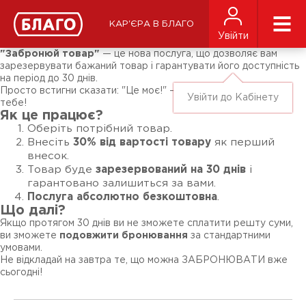
Новини
ЗМІ про нас
Підписники соц-мереж
КАР'ЄРА В БЛАГО
Ярмарки
Увійти
Різне
"Забронюй товар"
— це нова послуга, що дозволяє вам
зарезервувати бажаний товар і гарантувати його доступність
на період до 30 днів.
Просто встигни сказати: "Це моє!" – і товар буде чекати на
Увійти до Кабінету
тебе!
Як це працює?
Оберіть потрібний товар.
Внесіть
30% від вартості товару
як перший
внесок.
Товар буде
зарезервований на 30 днів
і
гарантовано залишиться за вами.
Послуга абсолютно безкоштовна
.
Що далі?
Якщо протягом 30 днів ви не зможете сплатити решту суми,
ви зможете
подовжити бронювання
за стандартними
умовами.
Не відкладай на завтра те, що можна ЗАБРОНЮВАТИ вже
сьогодні!