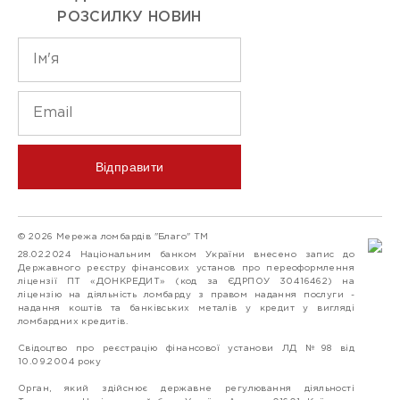
РОЗСИЛКУ НОВИН
Відправити
© 2026 Мережа ломбардів "Благо" ТМ
28.02.2024 Національним банком України внесено запис до
Державного реєстру фінансових установ про переоформлення
ліцензії ПТ «ДОНКРЕДИТ» (код за ЄДРПОУ 30416462) на
ліцензію на діяльність ломбарду з правом надання послуги -
надання коштів та банківських металів у кредит у вигляді
ломбардних кредитів.
Свідоцтво про реєстрацію фінансової установи ЛД №98 від
10.09.2004 року
Орган, який здійснює державне регулювання діяльності