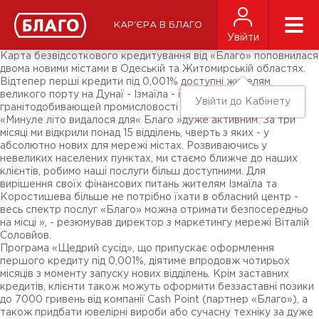
Новини
ЗМІ про нас
Підписники соц-мереж
КАР'ЄРА В БЛАГО
Ярмарки
Увійти
Різне
Карта безвідсоткового кредитування від «Благо» поповнилася
двома новими містами в Одеській та Житомирській областях.
Відтепер перші кредити під 0,001% доступні жителям
великого порту на Дунаї - Ізмаїла - і центру
Увійти до Кабінету
гранітодобивающей промисловості - Коростишева.
«Минуле літо видалося для« Благо »дуже активним. За три
місяці ми відкрили понад 15 відділень, чверть з яких - у
абсолютно нових для мережі містах. Розвиваючись у
невеликих населених пунктах, ми стаємо ближче до наших
клієнтів, робимо наші послуги більш доступними. Для
вирішення своїх фінансових питань жителям Ізмаїла та
Коростишева більше не потрібно їхати в обласний центр -
весь спектр послуг «Благо» можна отримати безпосередньо
на місці », - резюмував директор з маркетингу мережі Віталій
Соловйов.
Програма «Щедрий сусід», що припускає оформлення
першого кредиту під 0,001%, діятиме впродовж чотирьох
місяців з моменту запуску нових відділень. Крім заставних
кредитів, клієнти також можуть оформити беззаставні позики
до 7000 гривень від компанії Cash Point (партнер «Благо»), а
також придбати ювелірні вироби або сучасну техніку за дуже