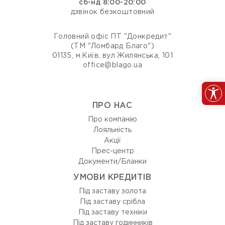
сб-нд 8:00-20:00
дзвінок безкоштовний
Головний офіс ПТ "Донкредит"
(ТМ "Ломбард Благо")
01135, м.Київ, вул Жилянська, 101
office@blago.ua
ПРО НАС
Про компанію
Лояльність
Акції
Прес-центр
Документи/Бланки
УМОВИ КРЕДИТІВ
Під заставу золота
Під заставу срібла
Під заставу техніки
Під заставу годинників