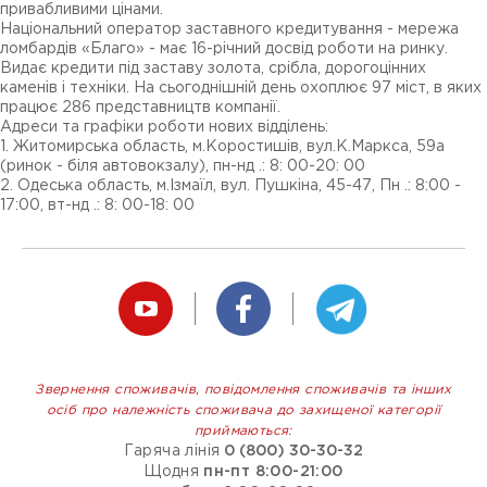
привабливими цінами.
Національний оператор заставного кредитування - мережа
ломбардів «Благо» - має 16-річний досвід роботи на ринку.
Видає кредити під заставу золота, срібла, дорогоцінних
каменів і техніки. На сьогоднішній день охоплює 97 міст, в яких
працює 286 представництв компанії.
Адреси та графіки роботи нових відділень:
1. Житомирська область, м.Коростишів, вул.К.Маркса, 59а
(ринок - біля автовокзалу), пн-нд .: 8: 00-20: 00
2. Одеська область, м.Ізмаїл, вул. Пушкіна, 45-47, Пн .: 8:00 -
17:00, вт-нд .: 8: 00-18: 00
Звернення споживачів, повідомлення споживачів та інших
осіб про належність споживача до захищеної категорії
приймаються:
Гаряча лінія
0 (800) 30-30-32
Щодня
пн-пт 8:00-21:00