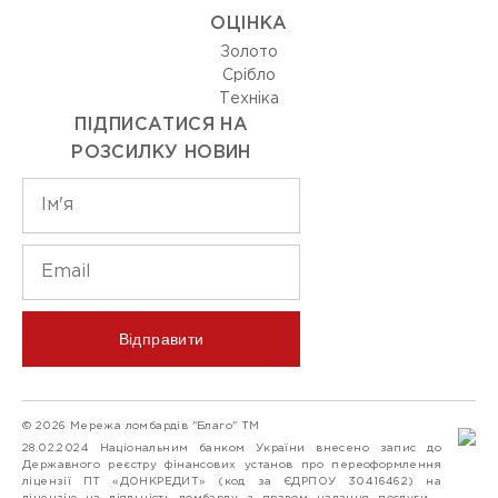
ОЦIНКА
Золото
Срiбло
Технiка
ПІДПИСАТИСЯ НА
РОЗСИЛКУ НОВИН
Відправити
© 2026 Мережа ломбардів "Благо" ТМ
28.02.2024 Національним банком України внесено запис до
Державного реєстру фінансових установ про переоформлення
ліцензії ПТ «ДОНКРЕДИТ» (код за ЄДРПОУ 30416462) на