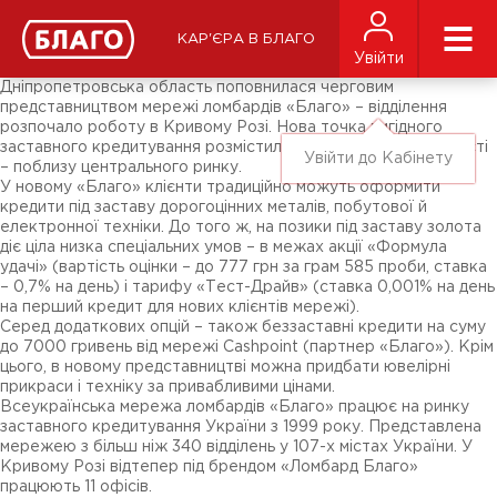
Новини
ЗМІ про нас
Підписники соц-мереж
КАР'ЄРА В БЛАГО
Ярмарки
Увійти
Різне
Дніпропетровська область поповнилася черговим
представництвом мережі ломбардів «Благо» – відділення
розпочало роботу в Кривому Розі. Нова точка вигідного
заставного кредитування розмістилася у жвавому районі місті
Увійти до Кабінету
– поблизу центрального ринку.
У новому «Благо» клієнти традиційно можуть оформити
кредити під заставу дорогоцінних металів, побутової й
електронної техніки. До того ж, на позики під заставу золота
діє ціла низка спеціальних умов – в межах акції «Формула
удачі» (вартість оцінки – до 777 грн за грам 585 проби, ставка
– 0,7% на день) і тарифу «Тест-Драйв» (ставка 0,001% на день
на перший кредит для нових клієнтів мережі).
Серед додаткових опцій – також беззаставні кредити на суму
до 7000 гривень від мережі Cashpoint (партнер «Благо»). Крім
цього, в новому представництві можна придбати ювелірні
прикраси і техніку за привабливими цінами.
Всеукраїнська мережа ломбардів «Благо» працює на ринку
заставного кредитування України з 1999 року. Представлена
мережею з більш ніж 340 відділень у 107-х містах України. У
Кривому Розі відтепер під брендом «Ломбард Благо»
працюють 11 офісів.