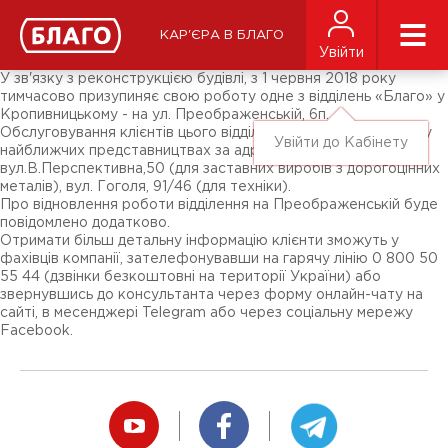
Новини
ЗМІ про нас
Підписники соц-мереж
КАР'ЄРА В БЛАГО
Ярмарки
Увійти
Різне
У зв'язку з реконструкцією будівлі, з 1 червня 2018 року
тимчасово призупиняє свою роботу одне з відділень «Благо» у
Кропивницькому - на ул. Преображенській, 6п.
Обслуговування клієнтів цього відділення проводитиметься у
Увійти до Кабінету
найближчих представництвах за адресами:
вул.В.Перспективна,50 (для заставних виробів з дорогоцінних
металів), вул. Гоголя, 91/46 (для техніки).
Про відновлення роботи відділення на Преображенській буде
повідомлено додатково.
Отримати більш детальну інформацію клієнти зможуть у
фахівців компанії, зателефонувавши на гарячу лінію 0 800 50
55 44 (дзвінки безкоштовні на території України) або
звернувшись до консультанта через форму онлайн-чату на
сайті, в месенджері Telegram або через соціальну мережу
Facebook.