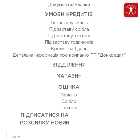
Документи/Бланки
УМОВИ КРЕДИТІВ
Під заставу золота
Під заставу срібла
Під заставу техніки
Під заставу годинників
Кредит на 1 день
Детальна інформація про компанію ПТ "Донкредит"
ВIДДIЛЕННЯ
МАГАЗИН
ОЦIНКА
Золото
Срiбло
Технiка
ПІДПИСАТИСЯ НА
РОЗСИЛКУ НОВИН