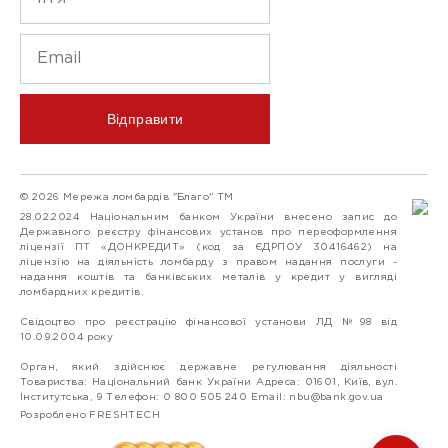
Відправити
© 2026 Мережа ломбардів "Благо" ТМ
28.02.2024 Національним банком України внесено запис до
Державного реєстру фінансових установ про переоформлення
ліцензії ПТ «ДОНКРЕДИТ» (код за ЄДРПОУ 30416462) на
ліцензію на діяльність ломбарду з правом надання послуги -
надання коштів та банківських металів у кредит у вигляді
ломбардних кредитів.
Свідоцтво про реєстрацію фінансової установи ЛД №98 від
10.09.2004 року
Орган, який здійснює державне регулювання діяльності
Товариства: Національний банк України Адреса: 01601, Київ, вул.
Інститутська, 9 Телефон: 0 800 505 240 Email:
nbu@bank.gov.ua
Розроблено FRESHTECH