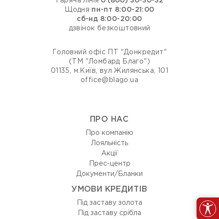
Гаряча лінія
0 (800) 30-30-32
Щодня
пн-пт 8:00-21:00
сб-нд 8:00-20:00
дзвінок безкоштовний
Головний офіс ПТ "Донкредит"
(ТМ "Ломбард Благо")
01135, м.Київ, вул Жилянська, 101
office@blago.ua
ПРО НАС
Про компанію
Лояльність
Акції
Прес-центр
Документи/Бланки
УМОВИ КРЕДИТІВ
Під заставу золота
Під заставу срібла