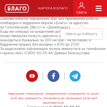
Новини
ЗМІ про нас
Підписники соц-мереж
КАР'ЄРА В БЛАГО
Ярмарки
Увійти
Різне
Шановні клієнти! Інформуємо Вас про припинення роботи
ломбардного відділення мережі «Благо» за адресою:
пр.Голосіївський, 28в (ст.м. «Деміївська»).
Будь-які операції за кредитними договорами клієнти цього
Увійти до Кабінету
представництва можуть здійснити у відділенні «Благо», що
знаходиться буквально за 200 метрів – на пр.Науки, 4.
Відділення працює без вихідних з 8:00 до 21:00.
За додатковою інформацією можна звернутися за телефоном
«гарячої лінії» 0-800-50-55-44. Дзвінки безкоштовні.
Звернення споживачів, повідомлення споживачів та інших
осіб про належність споживача до захищеної категорії
приймаються: