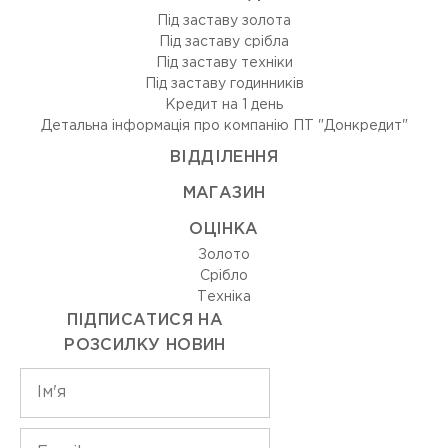
Під заставу золота
Під заставу срібла
Під заставу техніки
Під заставу годинників
Кредит на 1 день
Детальна інформація про компанію ПТ "Донкредит"
ВIДДIЛЕННЯ
МАГАЗИН
ОЦIНКА
Золото
Срiбло
Технiка
ПІДПИСАТИСЯ НА
РОЗСИЛКУ НОВИН