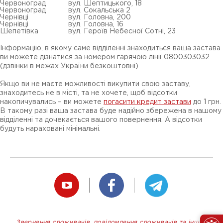
Червоноград
вул. Шептицького, 18
Червоноград
вул. Сокальська 2
Чернівці
вул. Головна, 200
Чернівці
вул. Головна, 16
Шепетівка
вул. Героїв Небесної Сотні, 23
Інформацію, в якому саме відділенні знаходиться ваша застава
ви можете дізнатися за номером гарячою лінії 0800303032
(дзвінки в межах України безкоштовні)
Якщо ви не маєте можливості викупити свою заставу,
знаходитесь не в місті, та не хочете, щоб відсотки
накопичувались – ви можете
погасити кредит застави
до 1 грн.
В такому разі ваша застава буде надійно збережена в нашому
відділенні та дочекається вашого повернення. А відсотки
будуть нараховані мінімальні.
Звернення споживачів, повідомлення споживачів та інших