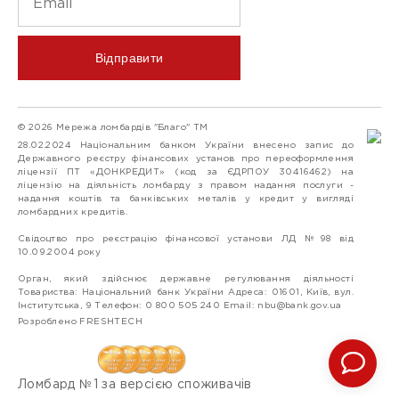
Відправити
© 2026 Мережа ломбардів "Благо" ТМ
28.02.2024 Національним банком України внесено запис до
Державного реєстру фінансових установ про переоформлення
ліцензії ПТ «ДОНКРЕДИТ» (код за ЄДРПОУ 30416462) на
ліцензію на діяльність ломбарду з правом надання послуги -
надання коштів та банківських металів у кредит у вигляді
ломбардних кредитів.
Свідоцтво про реєстрацію фінансової установи ЛД №98 від
10.09.2004 року
Орган, який здійснює державне регулювання діяльності
Товариства: Національний банк України Адреса: 01601, Київ, вул.
Інститутська, 9 Телефон: 0 800 505 240 Email:
nbu@bank.gov.ua
Розроблено FRESHTECH
Ломбард №1 за версією споживачів