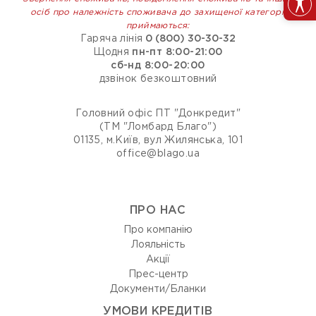
осіб про належність споживача до захищеної категорії
приймаються:
Гаряча лінія
0 (800) 30-30-32
Щодня
пн-пт 8:00-21:00
сб-нд 8:00-20:00
дзвінок безкоштовний
Головний офіс ПТ "Донкредит"
(ТМ "Ломбард Благо")
01135, м.Київ, вул Жилянська, 101
office@blago.ua
ПРО НАС
Про компанію
Лояльність
Акції
Прес-центр
Документи/Бланки
УМОВИ КРЕДИТІВ