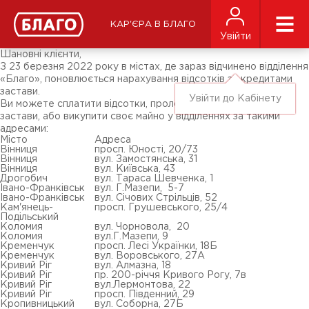
Новини
ЗМІ про нас
Підписники соц-мереж
КАР'ЄРА В БЛАГО
Ярмарки
Увійти
Різне
Шановні клієнти,
З 23 березня 2022 року в містах, де зараз відчинено відділення
«Благо», поновлюється нарахування відсотків за кредитами
застави.
Увійти до Кабінету
Ви можете сплатити відсотки, пролонгувати дію договору
застави, або викупити своє майно у відділеннях за такими
адресами:
Місто
Адреса
Вінниця
просп. Юності, 20/73
Вінниця
вул. Замостянська, 31
Вінниця
вул. Київська, 43
Дрогобич
вул. Тараса Шевченка, 1
Івано-Франківськ
вул. Г.Мазепи, 5-7
Івано-Франківськ
вул. Січових Стрільців, 52
Кам'янець-
просп. Грушевського, 25/4
Подільський
Коломия
вул. Чорновола, 20
Коломия
вул.Г.Мазепи, 9
Кременчук
просп. Лесі Українки, 18Б
Кременчук
вул. Воровського, 27А
Кривий Ріг
вул. Алмазна, 18
Кривий Ріг
пр. 200-річчя Кривого Рогу, 7в
Кривий Ріг
вул.Лермонтова, 22
Кривий Ріг
просп. Південний, 29
Кропивницький
вул. Соборна, 27Б