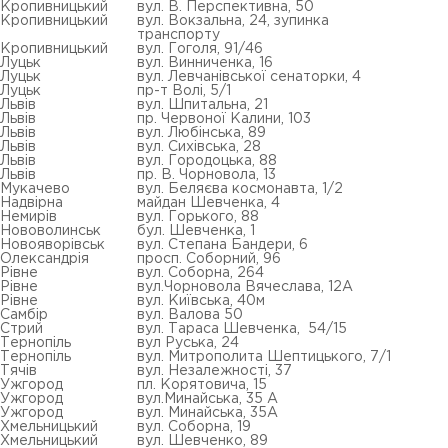
Кропивницький
вул. В. Перспективна, 50
Кропивницький
вул. Вокзальна, 24, зупинка
транспорту
Кропивницький
вул. Гоголя, 91/46
Луцьк
вул. Винниченка, 16
Луцьк
вул. Левчанівської сенаторки, 4
Луцьк
пр-т Волі, 5/1
Львів
вул. Шпитальна, 21
Львів
пр. Червоної Калини, 103
Львів
вул. Любінська, 89
Львів
вул. Сихівська, 28
Львів
вул. Городоцька, 88
Львів
пр. В. Чорновола, 13
Мукачево
вул. Беляєва космонавта, 1/2
Надвірна
майдан Шевченка, 4
Немирів
вул. Горького, 88
Нововолинськ
бул. Шевченка, 1
Новояворівськ
вул. Степана Бандери, 6
Олександрія
просп. Соборний, 96
Рівне
вул. Соборна, 264
Рівне
вул.Чорновола Вячеслава, 12А
Рівне
вул. Київська, 40м
Самбір
вул. Валова 50
Стрий
вул. Тараса Шевченка, 54/15
Тернопіль
вул Руська, 24
Тернопіль
вул. Митрополита Шептицького, 7/1
Тячів
вул. Незалежності, 37
Ужгород
пл. Корятовича, 15
Ужгород
вул.Минайська, 35 А
Ужгород
вул. Минайська, 35А
Хмельницький
вул. Соборна, 19
Хмельницький
вул. Шевченко, 89