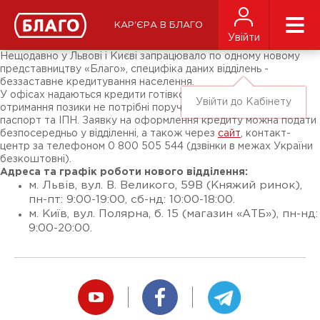
Новини
ЗМІ про нас
Підписники соц-мереж
КАР'ЄРА В БЛАГО
Ярмарки
Увійти
Різне
Нещодавно у Львові і Києві запрацювало по одному новому
представництву «Благо», специфіка даних відділень -
беззаставне кредитування населення.
У офісах надаються кредити готівкою без застави. Для
Увійти до Кабінету
отримання позики не потрібні поручителі, довідки - тільки
паспорт та ІПН. Заявку на оформлення кредиту можна подати
безпосередньо у відділенні, а також через
сайт
, контакт-
центр за телефоном 0 800 505 544 (дзвінки в межах України
безкоштовні).
Адреса та графік роботи нового відділення:
м. Львів, вул. В. Великого, 59В (Княжий ринок),
пн-пт: 9:00-19:00, сб-нд: 10:00-18:00.
м. Київ, вул. Полярна, б. 15 (магазин «АТБ»), пн-нд:
9:00-20:00.