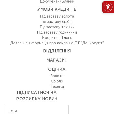
Документи/Бланки
УМОВИ КРЕДИТІВ
Під заставу золота
Під заставу срібла
Під заставу техніки
Під заставу годинників
Кредит на 1 день
Детальна інформація про компанію ПТ "Донкредит"
ВIДДIЛЕННЯ
МАГАЗИН
ОЦIНКА
Золото
Срiбло
Технiка
ПІДПИСАТИСЯ НА
РОЗСИЛКУ НОВИН