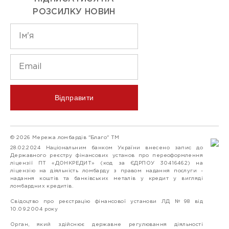
РОЗСИЛКУ НОВИН
Відправити
© 2026 Мережа ломбардів "Благо" ТМ
28.02.2024 Національним банком України внесено запис до
Державного реєстру фінансових установ про переоформлення
ліцензії ПТ «ДОНКРЕДИТ» (код за ЄДРПОУ 30416462) на
ліцензію на діяльність ломбарду з правом надання послуги -
надання коштів та банківських металів у кредит у вигляді
ломбардних кредитів.
Свідоцтво про реєстрацію фінансової установи ЛД №98 від
10.09.2004 року
Орган, який здійснює державне регулювання діяльності