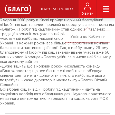
Новини
ЗМІ про нас
Підписники соц-мереж
КАР'ЄРА В БЛАГО
Ярмарки
Увійти
Різне
3 червня 2018 року в Києві пройде щорічний благодійний
«Пробіг під каштанами». Традиційно серед учасників - команда
«Благо». «Пробіг під каштанами» став однією з усталених
традицій компанії: ось уже п'ятий рік поспіль «Благо» бере
Увійти до Кабінету
участь у цій найбільш масовій спортивно-благодійній акції в
Україні, і з кожним роком все більше співробітників компанії
бажає стати частиною цієї події. Так, в майбутньому 26-ому
благодійному «Пробігу під каштанами» візьме участь вже 60
наших колег. Команда «Благо» увійшла в число найбільших у
цьогорічному забігові.
«Дуже тішить, що з кожним роком чисельність команди
«Благо» зростає, що все більше співробітників об'єднує
спільна ідея та мета - допомогти тим, хто найбільше цього
потребує», - каже директор із маркетингу «Благо» Віталій
Соловйов.
Всі зібрані кошти від «Пробігу під каштанами» йдуть на
закупівлю необхідного обладнання для Науково-практичного
медичного центру дитячої кардіології та кардіохірургії МОЗ
України.