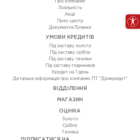
Про компанію
Лояльність
Акції
Прес-центр
Документи/Бланки
УМОВИ КРЕДИТІВ
Під заставу золота
Під заставу срібла
Під заставу техніки
Під заставу годинників
Кредит на 1 день
Детальна інформація про компанію ПТ "Донкредит"
ВIДДIЛЕННЯ
МАГАЗИН
ОЦIНКА
Золото
Срiбло
Технiка
ПІДПИСАТИСЯ НА