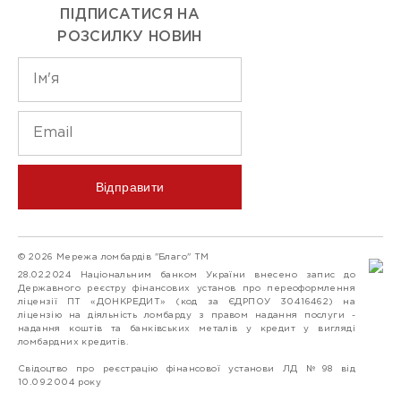
ПІДПИСАТИСЯ НА
РОЗСИЛКУ НОВИН
Відправити
© 2026 Мережа ломбардів "Благо" ТМ
28.02.2024 Національним банком України внесено запис до
Державного реєстру фінансових установ про переоформлення
ліцензії ПТ «ДОНКРЕДИТ» (код за ЄДРПОУ 30416462) на
ліцензію на діяльність ломбарду з правом надання послуги -
надання коштів та банківських металів у кредит у вигляді
ломбардних кредитів.
Свідоцтво про реєстрацію фінансової установи ЛД №98 від
10.09.2004 року