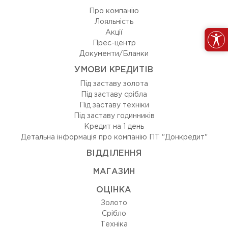
Про компанію
Лояльність
Акції
Прес-центр
Документи/Бланки
УМОВИ КРЕДИТІВ
Під заставу золота
Під заставу срібла
Під заставу техніки
Під заставу годинників
Кредит на 1 день
Детальна інформація про компанію ПТ "Донкредит"
ВIДДIЛЕННЯ
МАГАЗИН
ОЦIНКА
Золото
Срiбло
Технiка