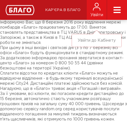
Новини
ЗМІ про нас
Підписники соц-мереж
КАР'ЄРА В БЛАГО
Ярмарки
Увійти
Різне
Інформуємо Вас, що 8 березня 2016 року відділення мережі
ломбардів «Благо» працюватимуть до 17:00. Виняток
становлять представництва в ТЦ VARUS в Дніпропетровську і
Запоріжжі, а також в Києві в ТЦ АШАН на Петрівці. Їх графіки
Увійти до Кабінету
роботи не зміняться.
При цьому в інші вихідні і святкові дні (з 5 по 7 березня) всі
офіси «Благо» будуть функціонувати в стандартному режимі.
За додатковою інформацією прохання звертатися в контакт-
центр «Благо» за номером 0 800 50 55 44 (дзвінки
безкоштовні на території України).
Сплатити відсотки по кредитах клієнти «Благо» можуть не
відвідуючи відділення - в будь-якому терміналі всеукраїнської
мережі City24. Дистанційні платежі здійснюються без комісій.
Нагадуємо, що в «Благо» триває акція «Погашай і вигравай».
За її умовами, всі клієнти, які погасили кредити дистанційно до
15 березня, автоматично стають учасниками розіграшу
грошових призів на загальну суму 40 000 гривень. Щосереди з
допомогою сервісу random.org серед користувачів послуги
віддаленого погашення за минулий тиждень визначаються
п'ять щасливчиків, які отримують по 1000 гривень кожен.