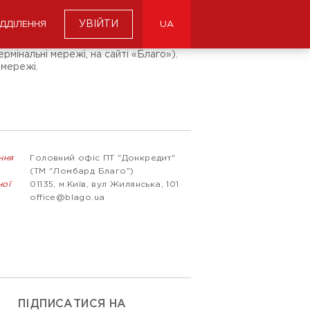
УВІЙТИ
ІДДІЛЕННЯ
UA
рмінальні мережі, на сайті «Благо»).
 мережі.
ння
Головний офіс ПТ "Донкредит"
(ТМ "Ломбард Благо")
ної
01135, м.Київ, вул Жилянська, 101
office@blago.ua
ПІДПИСАТИСЯ НА