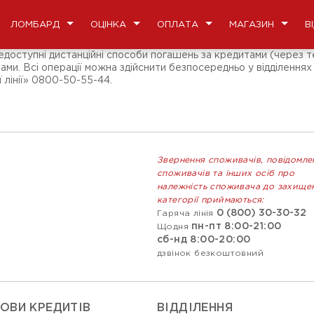
ЛОМБАРД
ОЦІНКА
ОПЛАТА
МАГАЗИН
В
недоступні дистанційні способи погашень за кредитами (через те
ами. Всі операції можна здійснити безпосередньо у відділеннях
 лінії» 0800-50-55-44.
Звернення споживачів, повідомле
споживачів та інших осіб про
належність споживача до захище
категорії приймаються:
0 (800) 30-30-32
Гаряча лінія
пн-пт 8:00-21:00
Щодня
сб-нд 8:00-20:00
дзвінок безкоштовний
ОВИ КРЕДИТІВ
ВIДДIЛЕННЯ