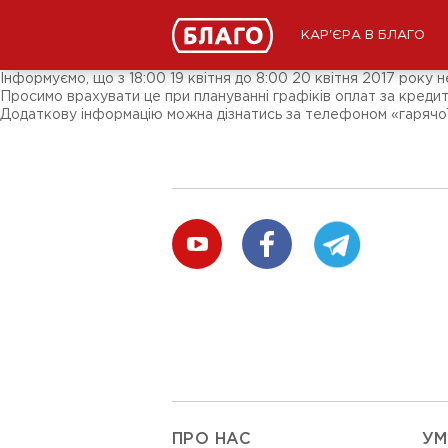
Новини
ЗМІ про нас
Підписники соц-мереж
КАР'ЄРА В БЛАГО
Ярмарки
Різне
Інформуємо, що з 18:00 19 квітня до 8:00 20 квітня 2017 року 
Просимо врахувати це при плануванні графіків оплат за кредит
Додаткову інформацію можна дізнатись за телефоном «гарячої
ПРО НАС
УМ