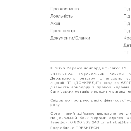
Про компанію
Під
Лояльність
Під
Акції
Під
Прес-центр
Під
Документи/Бланки
Кре
Дет
ПТ 
© 2026 Мережа ломбардів "Благо" ТМ
28.02.2024 Національним банком 
Державного реєстру фінансових у
ліцензії ПТ «ДОНКРЕДИТ» (код за ЄДР
діяльність ломбарду з правом надання
банківських металів у кредит у вигляді 
Свідоцтво про реєстрацію фінансової у
року
Орган, який здійснює державне регулю
Національний банк України Адреса: 0160
Телефон: 0 800 505 240 Email:
nbu@ban
Розроблено FRESHTECH