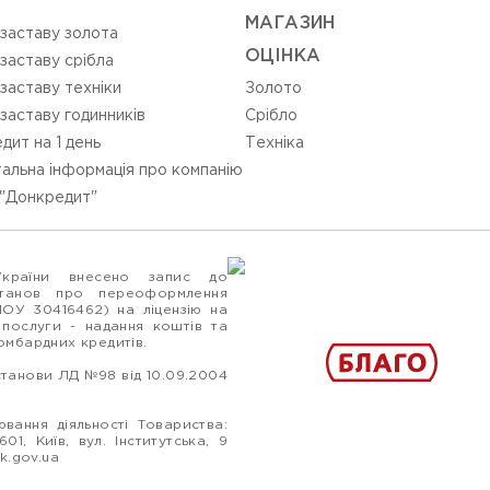
МАГАЗИН
 заставу золота
ОЦIНКА
 заставу срібла
 заставу техніки
Золото
 заставу годинників
Срiбло
дит на 1 день
Технiка
альна інформація про компанію
"Донкредит"
України внесено запис до
станов про переоформлення
ПОУ 30416462) на ліцензію на
 послуги - надання коштів та
ломбардних кредитів.
станови ЛД №98 від 10.09.2004
вання діяльності Товариства:
1, Київ, вул. Інститутська, 9
k.gov.ua