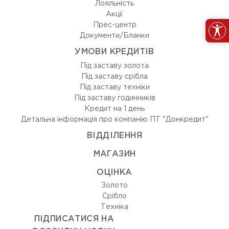
Лояльність
Акції
Прес-центр
Документи/Бланки
УМОВИ КРЕДИТІВ
Під заставу золота
Під заставу срібла
Під заставу техніки
Під заставу годинників
Кредит на 1 день
Детальна інформація про компанію ПТ "Донкредит"
ВIДДIЛЕННЯ
МАГАЗИН
ОЦIНКА
Золото
Срiбло
Технiка
ПІДПИСАТИСЯ НА