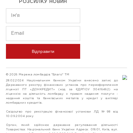
РОЗСИЛКУ НОВИН
Відправити
© 2026 Мережа ломбардів "Благо" ТМ
28.02.2024 Національним банком України внесено запис до
Державного реєстру фінансових установ про переоформлення
ліцензії ПТ «ДОНКРЕДИТ» (код за ЄДРПОУ 30416462) на
ліцензію на діяльність ломбарду з правом надання послуги -
надання коштів та банківських металів у кредит у вигляді
ломбардних кредитів.
Свідоцтво про реєстрацію фінансової установи ЛД №98 від
10.09.2004 року
Орган, який здійснює державне регулювання діяльності
Товариства: Національний банк України Адреса: 01601, Київ, вул.