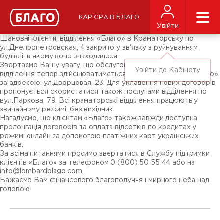
Новини
ЗМІ про нас
Підписники соц-мереж
КАР'ЄРА В БЛАГО
Ярмарки
Увійти
Різне
Шановні клієнти, відділення «Благо» в Краматорську по
ул.Днепропетровская, 4 закрито у зв'язку з руйнуванням
будівлі, в якому воно знаходилося.
Звертаємо Вашу увагу, що обслуговування клієнтів даного
Увійти до Кабінету
відділення тепер здійснюватиметься в представництві «Благо»
за адресою: ул.Дворцовая, 23. Для укладення нових договорів
пропонується скористатися також послугами відділення по
вул.Паркова, 79. Всі краматорські відділення працюють у
звичайному режимі, без вихідних.
Нагадуємо, що клієнтам «Благо» також завжди доступна
пролонгація договорів та оплата відсотків по кредитах у
режимі онлайн за допомогою платіжних карт українських
банків.
За всіма питаннями просимо звертатися в Службу підтримки
клієнтів «Благо» за телефоном 0 (800) 50 55 44 або на
info@lombardblago.com
.
Бажаємо Вам фінансового благополуччя і мирного неба над
головою!