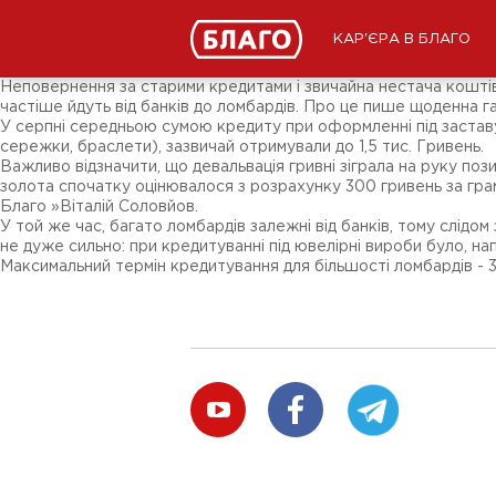
Новини
ЗМІ про нас
Підписники соц-мереж
КАР'ЄРА В БЛАГО
Ярмарки
Різне
Неповернення за старими кредитами і звичайна нестача коштів
частіше йдуть від банків до ломбардів. Про це пише щоденна г
У серпні середньою сумою кредиту при оформленні під заставу т
сережки, браслети), зазвичай отримували до 1,5 тис. Гривень.
Важливо відзначити, що девальвація гривні зіграла на руку по
золота спочатку оцінювалося з розрахунку 300 гривень за грам
Благо »Віталій Соловйов.
У той же час, багато ломбардів залежні від банків, тому слідом 
не дуже сильно: при кредитуванні під ювелірні вироби було, напри
Максимальний термін кредитування для більшості ломбардів - 3