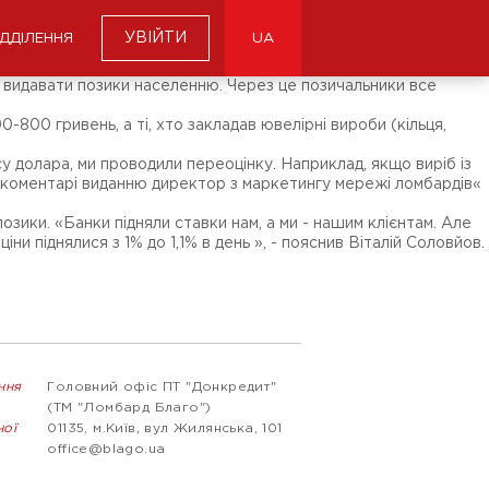
УВІЙТИ
ІДДІЛЕННЯ
UA
 видавати позики населенню. Через це позичальники все
800 гривень, а ті, хто закладав ювелірні вироби (кільця,
у долара, ми проводили переоцінку. Наприклад, якщо виріб із
 у коментарі виданню директор з маркетингу мережі ломбардів«
 позики. «Банки підняли ставки нам, а ми - нашим клієнтам. Але
іни піднялися з 1% до 1,1% в день », - пояснив Віталій Соловйов.
ння
Головний офіс ПТ "Донкредит"
(ТМ "Ломбард Благо")
ної
01135, м.Київ, вул Жилянська, 101
office@blago.ua