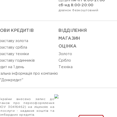
пн-пт 8:00-21:00
Щодня
сб-нд 8:00-20:00
дзвінок безкоштовний
ОВИ КРЕДИТІВ
ВIДДIЛЕННЯ
МАГАЗИН
 заставу золота
ОЦIНКА
 заставу срібла
 заставу техніки
Золото
 заставу годинників
Срiбло
дит на 1 день
Технiка
альна інформація про компанію
"Донкредит"
України внесено запис до
станов про переоформлення
ПОУ 30416462) на ліцензію на
 послуги - надання коштів та
ломбардних кредитів.