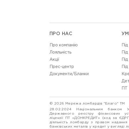
ПРО НАС
УМ
Про компанію
Під
Лояльність
Під
Акції
Під
Прес-центр
Під
Документи/Бланки
Кре
Дет
ПТ 
© 2026 Мережа ломбардів "Благо" ТМ
28.02.2024 Національним банком 
Державного реєстру фінансових у
ліцензії ПТ «ДОНКРЕДИТ» (код за ЄДР
діяльність ломбарду з правом надання
банківських металів у кредит у вигляді 