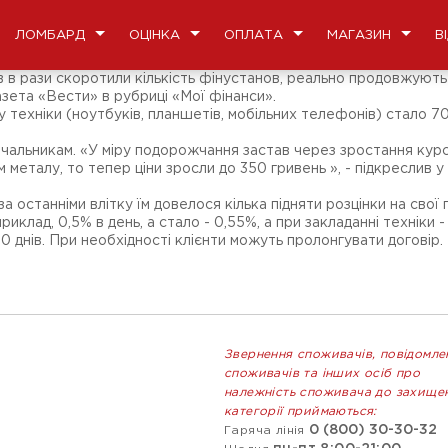
ЛОМБАРД
ОЦІНКА
ОПЛАТА
МАГАЗИН
В
 в рази скоротили кількість фінустанов, реально продовжують
азета «Вести» в рубриці «Мої фінанси».
ехніки (ноутбуків, планшетів, мобільних телефонів) стало 700-
зичальникам. «У міру подорожчання застав через зростання курс
 металу, то тепер ціни зросли до 350 гривень », - підкреслив
за останніми влітку їм довелося кілька підняти розцінки на свої
клад, 0,5% в день, а стало - 0,55%, а при закладанні техніки - ц
0 днів. При необхідності клієнти можуть пролонгувати договір.
Звернення споживачів, повідомле
споживачів та інших осіб про
належність споживача до захище
категорії приймаються:
0 (800) 30-30-32
Гаряча лінія