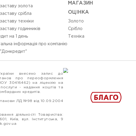
МАГАЗИН
 заставу золота
ОЦIНКА
 заставу срібла
 заставу техніки
Золото
 заставу годинників
Срiбло
дит на 1 день
Технiка
альна інформація про компанію
"Донкредит"
України внесено запис до
станов про переоформлення
ПОУ 30416462) на ліцензію на
 послуги - надання коштів та
ломбардних кредитів.
станови ЛД №98 від 10.09.2004
вання діяльності Товариства:
1, Київ, вул. Інститутська, 9
k.gov.ua