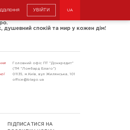
УВІЙТИ
ІДДІЛЕННЯ
UA
ро.
 душевний спокій та мир у кожен дім!
ння
Головний офіс ПТ "Донкредит"
(ТМ "Ломбард Благо")
ної
01135, м.Київ, вул Жилянська, 101
office@blago.ua
ПІДПИСАТИСЯ НА