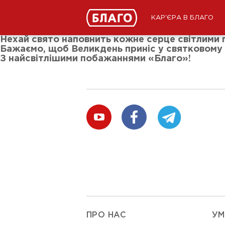
Новини
ЗМІ про нас
Підписники соц-мереж
КАР'ЄРА В БЛАГО
Ярмарки
Різне
Нехай свято наповнить кожне серце світлими п
Бажаємо, щоб Великдень приніс у святковому к
З найсвітлішими побажаннями «Благо»!
ПРО НАС
УМ