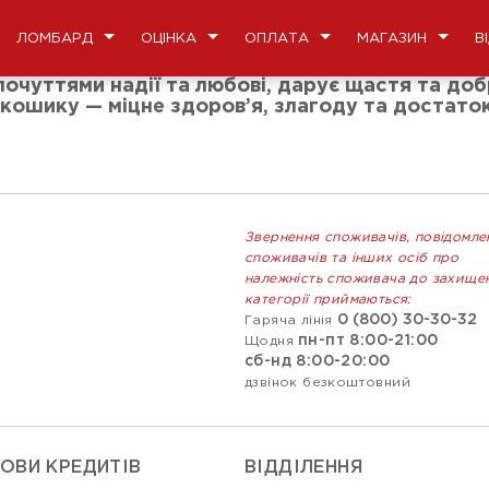
ЛОМБАРД
ОЦІНКА
ОПЛАТА
МАГАЗИН
В
очуттями надії та любові, дарує щастя та доб
ошику — міцне здоров’я, злагоду та достаток,
Звернення споживачів, повідомле
споживачів та інших осіб про
належність споживача до захище
категорії приймаються:
0 (800) 30-30-32
Гаряча лінія
пн-пт 8:00-21:00
Щодня
сб-нд 8:00-20:00
дзвінок безкоштовний
ОВИ КРЕДИТІВ
ВIДДIЛЕННЯ