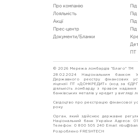
Про компанію
Під
Лояльність
Під
Акції
Під
Прес-центр
Під
Документи/Бланки
Кре
Дет
ПТ 
© 2026 Мережа ломбардів "Благо" ТМ
28.02.2024 Національним банком 
Державного реєстру фінансових у
ліцензії ПТ «ДОНКРЕДИТ» (код за ЄДР
діяльність ломбарду з правом надання
банківських металів у кредит у вигляді 
Свідоцтво про реєстрацію фінансової у
року
Орган, який здійснює державне регулю
Національний банк України Адреса: 0160
Телефон: 0 800 505 240 Email:
nbu@ban
Розроблено FRESHTECH