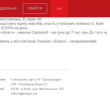
УВІЙТИ
ІДДІЛЕННЯ
UA
остянська, 31, прим. 40.
зкоштовну оцінку виробів, участь у програмі лояльності. Крім
 0,001% на день.
лаго» - мережі Cashpoint - на суму до 7 тис. грн. До того ж,
ілень у всіх регіонах України. «Благо» - неодноразовий
ння
Головний офіс ПТ "Донкредит"
(ТМ "Ломбард Благо")
ної
01135, м.Київ, вул Жилянська, 101
office@blago.ua