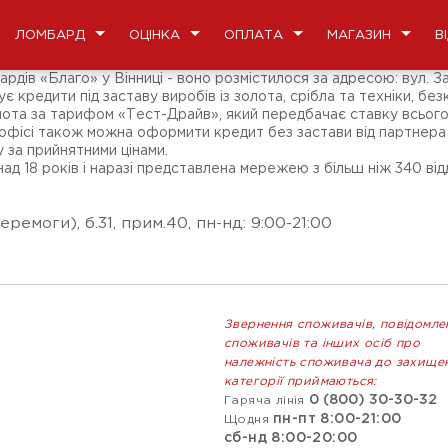
ЛОМБАРД
ОЦІНКА
ОПЛАТА
МАГАЗИН
В
ів «Благо» у Вінниці - воно розмістилося за адресою: вул. Зам
ує кредити під заставу виробів із золота, срібла та техніки, бе
олота за тарифом «Тест-Драйв», який передбачає ставку всього
офісі також можна оформити кредит без застави від партнера «Б
 за прийнятними цінами.
 18 років і наразі представлена мережею з більш ніж 340 відд
ремоги), б.31, прим.40, пн-нд: 9:00-21:00
Звернення споживачів, повідомле
споживачів та інших осіб про
належність споживача до захище
категорії приймаються:
0 (800) 30-30-32
Гаряча лінія
пн-пт 8:00-21:00
Щодня
сб-нд 8:00-20:00