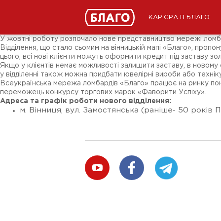
Новини
ЗМІ про нас
Підписники соц-мереж
КАР'ЄРА В БЛАГО
Ярмарки
Різне
У жовтні роботу розпочало нове представництво мережі ломбард
Відділення, що стало сьомим на вінницькій мапі «Благо», пропон
цього, всі нові клієнти можуть оформити кредит під заставу з
Якщо у клієнтів немає можливості залишити заставу, в новому 
у відділенні також можна придбати ювелірні вироби або техніку
Всеукраїнська мережа ломбардів «Благо» працює на ринку понад
переможець конкурсу торгових марок «Фаворити Успіху».
Адреса та графік роботи нового відділення:
м. Вінниця, вул. Замостянська (раніше- 50 років Пе