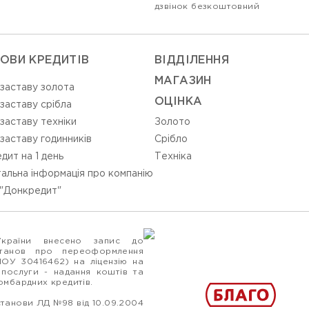
дзвінок безкоштовний
ОВИ КРЕДИТІВ
ВIДДIЛЕННЯ
МАГАЗИН
 заставу золота
ОЦIНКА
 заставу срібла
 заставу техніки
Золото
 заставу годинників
Срiбло
дит на 1 день
Технiка
альна інформація про компанію
"Донкредит"
України внесено запис до
станов про переоформлення
ПОУ 30416462) на ліцензію на
 послуги - надання коштів та
ломбардних кредитів.
станови ЛД №98 від 10.09.2004