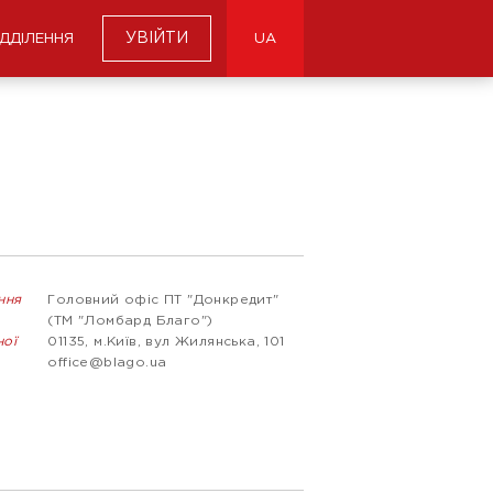
УВІЙТИ
ІДДІЛЕННЯ
UA
ння
Головний офіс ПТ "Донкредит"
(ТМ "Ломбард Благо")
ної
01135, м.Київ, вул Жилянська, 101
office@blago.ua