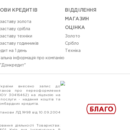
ОВИ КРЕДИТІВ
ВIДДIЛЕННЯ
МАГАЗИН
 заставу золота
ОЦIНКА
 заставу срібла
 заставу техніки
Золото
 заставу годинників
Срiбло
дит на 1 день
Технiка
альна інформація про компанію
"Донкредит"
України внесено запис до
станов про переоформлення
ПОУ 30416462) на ліцензію на
 послуги - надання коштів та
ломбардних кредитів.
станови ЛД №98 від 10.09.2004
вання діяльності Товариства:
1, Київ, вул. Інститутська, 9