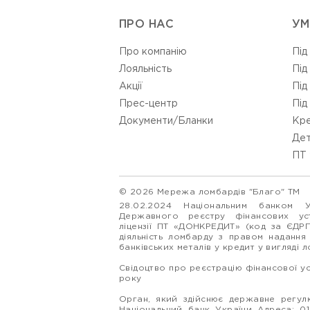
ПРО НАС
УМ
Про компанію
Під
Лояльність
Під
Акції
Під
Прес-центр
Під
Документи/Бланки
Кре
Дет
ПТ 
© 2026 Мережа ломбардів "Благо" ТМ
28.02.2024 Національним банком 
Державного реєстру фінансових у
ліцензії ПТ «ДОНКРЕДИТ» (код за ЄДР
діяльність ломбарду з правом надання
банківських металів у кредит у вигляді 
Свідоцтво про реєстрацію фінансової у
року
Орган, який здійснює державне регулю
Національний банк України Адреса: 0160