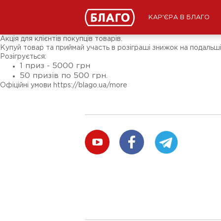
Новини
ЗМІ про нас
Підписники соц-мереж
КАР'ЄРА В БЛАГО
Ярмарки
Різне
Акція для клієнтів покупців товарів.
Купуй товар та приймай участь в розіграші знижок на подальш
Розігрується:
1 приз - 5000 грн
50 призів по 500 грн.
Офіційні умови https://blago.ua/more