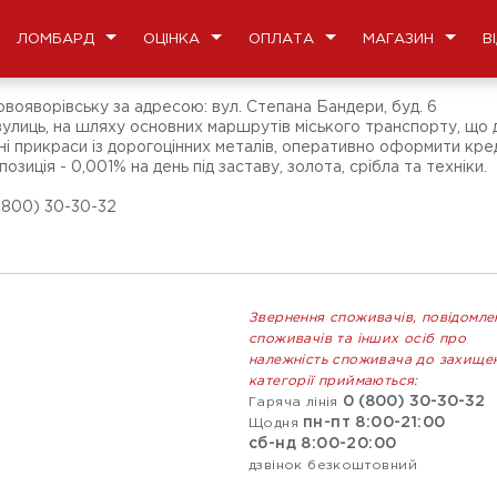
ЛОМБАРД
ОЦІНКА
ОПЛАТА
МАГАЗИН
В
овояворівську за адресою: вул. Степана Бандери, буд. 6
улиць, на шляху основних маршрутів міського транспорту, що д
рні прикраси із дорогоцінних металів, оперативно оформити кред
опозиція - 0,001% на день під заставу, золота, срібла та техніки.
(800) 30-30-32
Звернення споживачів, повідомле
споживачів та інших осіб про
належність споживача до захище
категорії приймаються:
0 (800) 30-30-32
Гаряча лінія
пн-пт 8:00-21:00
Щодня
сб-нд 8:00-20:00
дзвінок безкоштовний