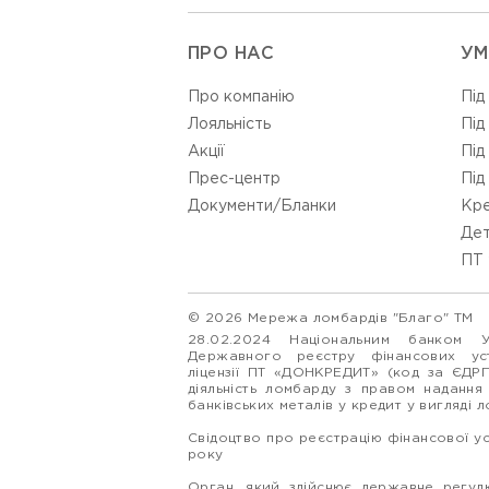
ПРО НАС
УМ
Про компанію
Під
Лояльність
Під
Акції
Під
Прес-центр
Під
Документи/Бланки
Кре
Дет
ПТ 
© 2026 Мережа ломбардів "Благо" ТМ
28.02.2024 Національним банком 
Державного реєстру фінансових у
ліцензії ПТ «ДОНКРЕДИТ» (код за ЄДР
діяльність ломбарду з правом надання
банківських металів у кредит у вигляді 
Свідоцтво про реєстрацію фінансової у
року
Орган, який здійснює державне регулю