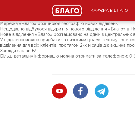
Новини
ЗМІ про нас
Підписники соц-мереж
КАР'ЄРА В БЛАГО
Ярмарки
Різне
Мережа «Благо» розширює географію нових відділень.
Нещодавно відбулося відкриття нового відділення «Благо» в Н
Нове відділення «Благо» розташовано на одній з центральних в
У відділенні можна придбати за низькими цінами техніку, ювелі
відділення для всіх клієнтів, протягом 2-х місяців діє акційна пр
Завжди є план Б!
Більш детальну інформацію можна отримати за телефоном: 0 