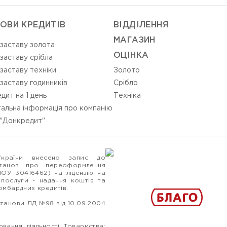
ОВИ КРЕДИТІВ
ВIДДIЛЕННЯ
МАГАЗИН
 заставу золота
ОЦIНКА
 заставу срібла
 заставу техніки
Золото
 заставу годинників
Срiбло
дит на 1 день
Технiка
альна інформація про компанію
"Донкредит"
України внесено запис до
станов про переоформлення
ПОУ 30416462) на ліцензію на
 послуги - надання коштів та
ломбардних кредитів.
станови ЛД №98 від 10.09.2004
вання діяльності Товариства: