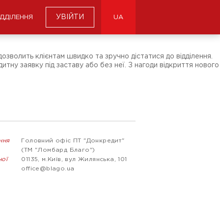
УВІЙТИ
ІДДІЛЕННЯ
UA
озволить клієнтам швидко та зручно дістатися до відділення.
итну заявку під заставу або без неї. З нагоди відкриття нового
ння
Головний офіс ПТ "Донкредит"
(ТМ "Ломбард Благо")
ної
01135, м.Київ, вул Жилянська, 101
office@blago.ua