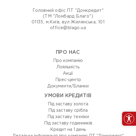
Головний офіс ПТ "Донкредит"
(ТМ "Ломбард Благо")
01135, м.Київ, вул Жилянська, 101
office@blago.ua
ПРО НАС
Про компанію
Лояльність
Акції
Прес-центр
Документи/Бланки
УМОВИ КРЕДИТІВ
Під заставу золота
Під заставу срібла
Під заставу техніки
Під заставу годинників
Кредит на 1 день