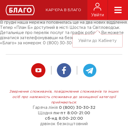
Новини
ЗМІ про нас
Підписники соц-мереж
КАР'ЄРА В БЛАГО
Ярмарки
Увійти
Різне
В грудні наша мережа поповнилась ще на два нових відділення.
Тепер «План Б» доступний в місті Шостка та Світловодськ.
Детальніше про перелік послуг та графік роботи Ви можете
дізнатися зателефонувавши на безкоштовну гарячу лінію
Увійти до Кабінету
«Благо» за номером: 0 (800) 30-30-32.
Звернення споживачів, повідомлення споживачів та інших
осіб про належність споживача до захищеної категорії
приймаються:
Гаряча лінія
0 (800) 30-30-32
Щодня
пн-пт 8:00-21:00
сб-нд 8:00-20:00
дзвінок безкоштовний