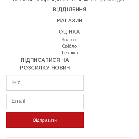
Детальна інформація про компанію ПТ "Донкредит"
ВIДДIЛЕННЯ
МАГАЗИН
ОЦIНКА
Золото
Срiбло
Технiка
ПІДПИСАТИСЯ НА
РОЗСИЛКУ НОВИН
Відправити