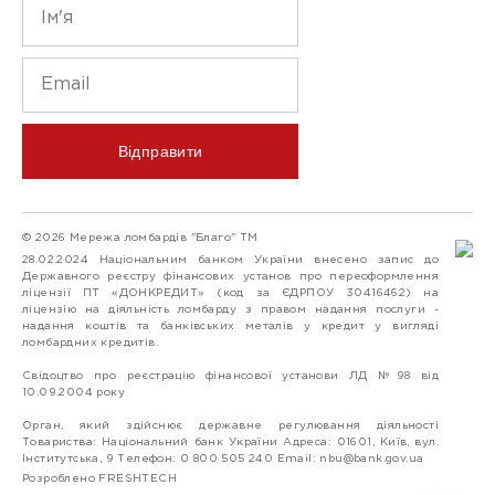
Відправити
© 2026 Мережа ломбардів "Благо" ТМ
28.02.2024 Національним банком України внесено запис до
Державного реєстру фінансових установ про переоформлення
ліцензії ПТ «ДОНКРЕДИТ» (код за ЄДРПОУ 30416462) на
ліцензію на діяльність ломбарду з правом надання послуги -
надання коштів та банківських металів у кредит у вигляді
ломбардних кредитів.
Свідоцтво про реєстрацію фінансової установи ЛД №98 від
10.09.2004 року
Орган, який здійснює державне регулювання діяльності
Товариства: Національний банк України Адреса: 01601, Київ, вул.
Інститутська, 9 Телефон: 0 800 505 240 Email:
nbu@bank.gov.ua
Розроблено FRESHTECH