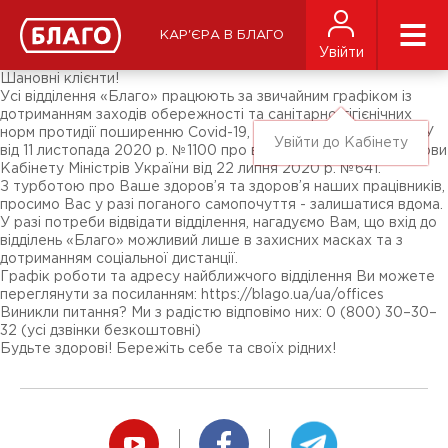
Новини
ЗМІ про нас
Підписники соц-мереж
КАР'ЄРА В БЛАГО
Ярмарки
Увійти
Різне
Шановні клієнти!
Усі відділення «Благо» працюють за звичайним графіком із
дотриманням заходів обережності та санітарно-гігієнічних
норм протидії поширенню Covid-19, згідно з постановою КМУ
Увійти до Кабінету
від 11 листопада 2020 р. №1100 про внесення змін до постанови
Кабінету Міністрів України від 22 липня 2020 р. №641.
З турботою про Ваше здоров’я та здоров’я наших працівників,
просимо Вас у разі поганого самопочуття - залишатися вдома.
У разі потреби відвідати відділення, нагадуємо Вам, що вхід до
відділень «Благо» можливий лише в захисних масках та з
дотриманням соціальної дистанції.
Графік роботи та адресу найближчого відділення Ви можете
переглянути за посиланням: https://blago.ua/ua/offices
Виникли питання? Ми з радістю відповімо них: 0 (800) 30–30–
32 (усі дзвінки безкоштовні)
Будьте здорові! Бережіть себе та своїх рідних!