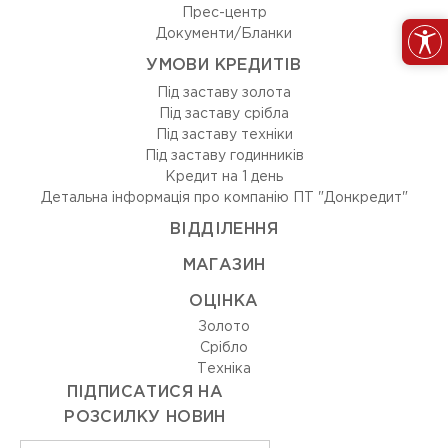
Прес-центр
Документи/Бланки
УМОВИ КРЕДИТІВ
Під заставу золота
Під заставу срібла
Під заставу техніки
Під заставу годинників
Кредит на 1 день
Детальна інформація про компанію ПТ "Донкредит"
ВIДДIЛЕННЯ
МАГАЗИН
ОЦIНКА
Золото
Срiбло
Технiка
ПІДПИСАТИСЯ НА
РОЗСИЛКУ НОВИН