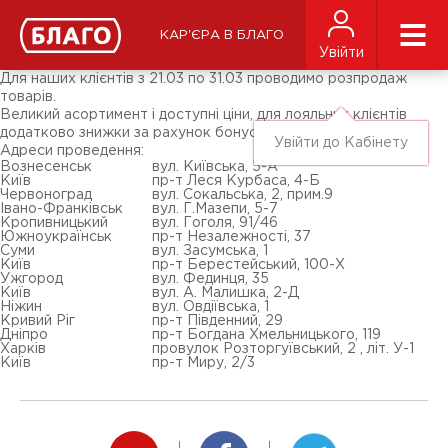
Новини
ЗМІ про нас
Підписники соц-мереж
КАР'ЄРА В БЛАГО
Ярмарки
Увійти
Різне
Для наших клієнтів з 21.03 по 31.03 проводимо розпродаж
товарів.
Великий асортимент і доступні ціни, для лояльних клієнтів
додатково знижки за рахунок бонусів.
Увійти до Кабінету
Адреси проведення:
Вознесенськ
вул. Київська, 5-А
Київ
пр-т Леся Курбаса, 4-Б
Червоноград
вул. Сокальська, 2, прим.9
Івано-Франківськ
вул. Г.Мазепи, 5-7
Кропивницький
вул. Гоголя, 91/46
Южноукраїнськ
пр-т Незалежності, 37
Суми
вул. Засумська, 1
Київ
пр-т Берестейський, 100-Х
Ужгород
вул. Фединця, 35
Київ
вул. А. Малишка, 2-Д
Ніжин
вул. Овдіївська, 1
Кривий Ріг
пр-т Південний, 29
Дніпро
пр-т Богдана Хмельницького, 119
Харків
провулок Розторгуївський, 2 , літ. У-1
Київ
пр-т Миру, 2/3