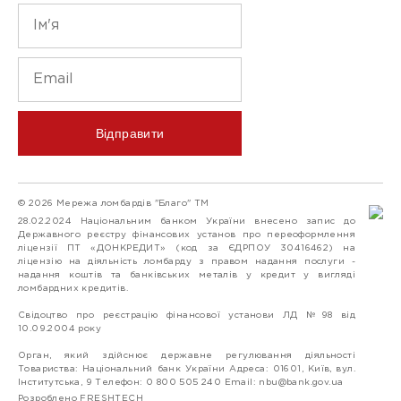
Відправити
© 2026 Мережа ломбардів "Благо" ТМ
28.02.2024 Національним банком України внесено запис до
Державного реєстру фінансових установ про переоформлення
ліцензії ПТ «ДОНКРЕДИТ» (код за ЄДРПОУ 30416462) на
ліцензію на діяльність ломбарду з правом надання послуги -
надання коштів та банківських металів у кредит у вигляді
ломбардних кредитів.
Свідоцтво про реєстрацію фінансової установи ЛД №98 від
10.09.2004 року
Орган, який здійснює державне регулювання діяльності
Товариства: Національний банк України Адреса: 01601, Київ, вул.
Інститутська, 9 Телефон: 0 800 505 240 Email:
nbu@bank.gov.ua
Розроблено FRESHTECH