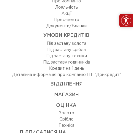
Про компанію
Лояльність
Акції
Прес-центр
Документи/Бланки
УМОВИ КРЕДИТІВ
Під заставу золота
Під заставу срібла
Під заставу техніки
Під заставу годинників
Кредит на 1 день
Детальна інформація про компанію ПТ "Донкредит"
ВIДДIЛЕННЯ
МАГАЗИН
ОЦIНКА
Золото
Срiбло
Технiка
ПІДПИСАТИСЯ НА