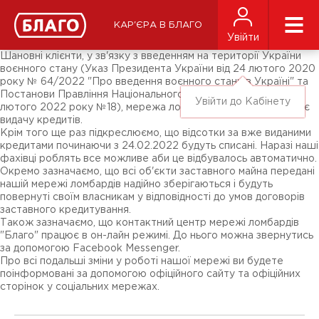
Новини
ЗМІ про нас
Підписники соц-мереж
КАР'ЄРА В БЛАГО
Ярмарки
Увійти
Різне
Шановні клієнти, у зв'язку з введенням на території України
воєнного стану (Указ Президента України від 24 лютого 2020
року № 64/2022 "Про введення воєнного стану в Україні" та
Постанови Правління Національного банку України від 24
Увійти до Кабінету
лютого 2022 року №18), мережа ломбардів "Благо" припиняє
видачу кредитів.
Крім того ще раз підкреслюємо, що відсотки за вже виданими
кредитами починаючи з 24.02.2022 будуть списані. Наразі наші
фахівці роблять все можливе аби це відбувалось автоматично.
Окремо зазначаємо, що всі об'єкти заставного майна передані
нашій мережі ломбардів надійно зберігаються і будуть
повернуті своїм власникам у відповідності до умов договорів
заставного кредитування.
Також зазначаємо, що контактний центр мережі ломбардів
"Благо" працює в он-лайн режимі. До нього можна звернутись
за допомогою Facebook Messenger.
Про всі подальші зміни у роботі нашої мережі ви будете
поінформовані за допомогою офіційного сайту та офіційних
сторінок у соціальних мережах.