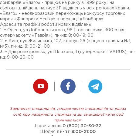
ломбардів «Благо» - працює на ринку з 1999 року і на
сьогоднішній день налічує 311 відділень у всіх регіонах країни.
«Благо» - неодноразовий переможець конкурсу торгових
марок «Фаворити Успіху» в номінації «Ломбард».
Адреси та графіки роботи нових відділень:
1. м.Одеса, ул.Добровольского, 98 (торгові ряди, 300 м від
супермаркету «Таврія»), пн-нд: 8: 00-19: 00
2. м.Київ, вул.Жилянська, 107, корпус 26 (кінцева трамвая №1,
№3), пн-нд: 8: 00-21: 00
3. м.Дніпропетровськ, ул.Шлохова, 1 (супермаркет VARUS), пн-
нд: 9: 00-20: 00
Звернення споживачів, повідомлення споживачів та інших
осіб про належність споживача до захищеної категорії
приймаються:
Гаряча лінія
0 (800) 30-30-32
Щодня
пн-пт 8:00-21:00