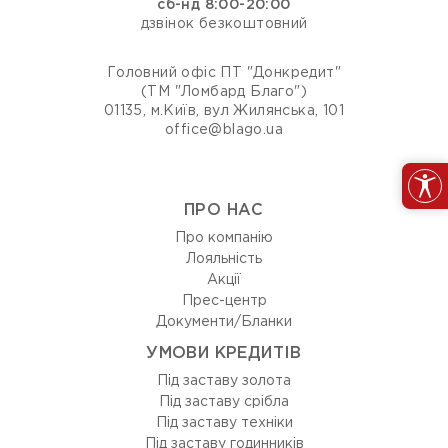
сб-нд 8:00-20:00
дзвінок безкоштовний
Головний офіс ПТ "Донкредит"
(ТМ "Ломбард Благо")
01135, м.Київ, вул Жилянська, 101
office@blago.ua
ПРО НАС
Про компанію
Лояльність
Акції
Прес-центр
Документи/Бланки
УМОВИ КРЕДИТІВ
Під заставу золота
Під заставу срібла
Під заставу техніки
Під заставу годинників