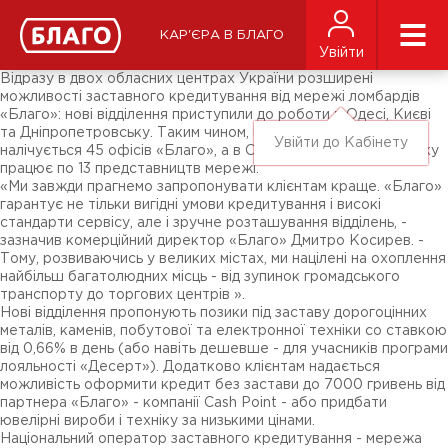
Новини
ЗМІ про нас
Підписники соц-мереж
КАР'ЄРА В БЛАГО
Ярмарки
Увійти
Різне
Відразу в двох обласних центрах України розширені
можливості заставного кредитування від мережі ломбардів
«Благо»: нові відділення приступили до роботи в Одесі, Києві
та Дніпропетровську. Таким чином, в столиці відтепер
Увійти до Кабінету
налічується 45 офісів «Благо», а в Одесі та Дніпропетровську
працює по 13 представництв мережі.
«Ми завжди прагнемо запропонувати клієнтам краще. «Благо»
гарантує не тільки вигідні умови кредитування і високі
стандарти сервісу, але і зручне розташування відділень, -
зазначив комерційний директор «Благо» Дмитро Косирев. -
Тому, розвиваючись у великих містах, ми націлені на охоплення
найбільш багатолюдних місць - від зупинок громадського
транспорту до торгових центрів ».
Нові відділення пропонують позики під заставу дорогоцінних
металів, каменів, побутової та електронної техніки cо ставкою
від 0,66% в день (або навіть дешевше - для учасників програми
лояльності «Десерт»). Додатково клієнтам надається
можливість оформити кредит без застави до 7000 гривень від
партнера «Благо» - компанії Cash Point - або придбати
ювелірні вироби і техніку за низькими цінами.
Національний оператор заставного кредитування - мережа