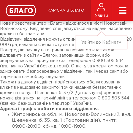
Новини
ЗМІ про нас
Підписники соц-мереж
КАР'ЄРА В БЛАГО
Ярмарки
Увійти
Різне
Нове представництво «Благо» відкрилося в місті Новограді-
Волинському. Відділення спеціалізується на наданні населенню
кредитів без застави.
Відвідувачі відділення можуть отримати кредит готівкою до 20
Увійти до Кабінету
000 грн, надавши спеціалісту лише паспорт та ІПН.
Попередню заявку на отримання позики можна також
відправити з сайту «Благо», заповнивши форму, або
звернувшись на гарячу лінію за телефоном 0 800 505 544
(дзвінки по Україні безкоштовні). Оплату за кредитом можна
здійснювати безпосередньо у відділенні, так і через сайт або
термінали самообслуговування.
Також на даному відділенні здійснюється обслуговування
клієнтів нещодавно закритої точки надання беззаставних
кредитів по вул. Шевченка, б. 37/2. Детальну інформацію
можна дізнатися на гарячій лінії за телефоном 0 800 505 544
(дзвінки безкоштовні на території України).
Адреса і графік роботи нового відділення:
Житомирська обл., м. Новоград-Волинський, вул.
Шевченка, б. 35, кв. 1 (Торговий дім), пн-пт:
09:00-20:00, сб-нд: 10:00-19:00.