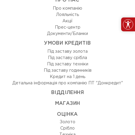
ПРО НАС
Про компанію
Лояльність
Акції
Прес-центр
Документи/Бланки
УМОВИ КРЕДИТІВ
Під заставу золота
Під заставу срібла
Під заставу техніки
Під заставу годинників
Кредит на 1 день
Детальна інформація про компанію ПТ "Донкредит"
ВIДДIЛЕННЯ
МАГАЗИН
ОЦIНКА
Золото
Срiбло
Технiка