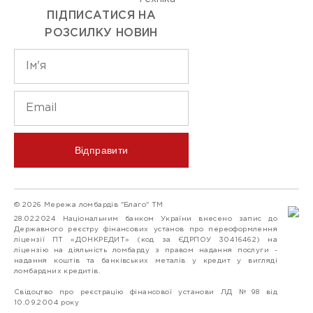
ПІДПИСАТИСЯ НА
РОЗСИЛКУ НОВИН
Відправити
© 2026 Мережа ломбардів "Благо" ТМ
28.02.2024 Національним банком України внесено запис до
Державного реєстру фінансових установ про переоформлення
ліцензії ПТ «ДОНКРЕДИТ» (код за ЄДРПОУ 30416462) на
ліцензію на діяльність ломбарду з правом надання послуги -
надання коштів та банківських металів у кредит у вигляді
ломбардних кредитів.
Свідоцтво про реєстрацію фінансової установи ЛД №98 від
10.09.2004 року