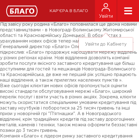
Новини
ЗМІ про нас
Підписники соц-мереж
КАР'ЄРА В БЛАГО
Ярмарки
Увійти
Різне
Під завісу року родина «Благо» поповнилася ще двома новими
представництвами - в Новограді-Волинському Житомирської
області та Красноармійську Донецької. В обох містах з
урахуванням нових офісів тепер налічується по три «Благо».
Увійти до Кабінету
Генеральний директор «Благо» Олександр Северинов
підкреслив: «Благо» продовжує нарощувати мережу відділень
у різних регіонах країни. Нові відділення дозволять компанії
зробити послуги якісного заставного кредитування ще більш
доступними для гостей та мешканців Новограда-Волинського
та Красноармійська, де вже не перший рік успішно працюють
наші відділення, а також прилеглих населених пунктів ».
Вже сьогодні клієнтам нових офісів пропонується оцінити
високі стандарти обслуговування мережі «Благо», широкий
перелік послуг і взяти участь в різних акціях. Зокрема, клієнти
можуть скористатися спеціальними умовами кредитування під
заставу ноутбуків і поборотися за 25 тисяч гривень та інші
призи у новорічній грі "П'ятнашки". А в Новоградського
відділенні, крім традиційних кредитів під заставу дорогоцінних
металів, каменів і техніки, також можна оформити беззаставні
позики до 3 тисяч гривень.
Компанія «Благо» є лідером ринку заставного кредитування