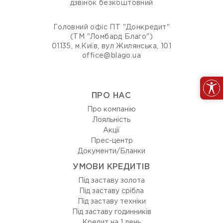
дзвінок безкоштовний
Головний офіс ПТ "Донкредит"
(ТМ "Ломбард Благо")
01135, м.Київ, вул Жилянська, 101
office@blago.ua
ПРО НАС
Про компанію
Лояльність
Акції
Прес-центр
Документи/Бланки
УМОВИ КРЕДИТІВ
Під заставу золота
Під заставу срібла
Під заставу техніки
Під заставу годинників
Кредит на 1 день