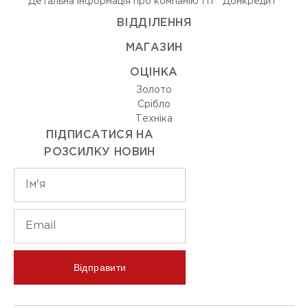
Детальна інформація про компанію ПТ "Донкредит"
ВIДДIЛЕННЯ
МАГАЗИН
ОЦIНКА
Золото
Срiбло
Технiка
ПІДПИСАТИСЯ НА
РОЗСИЛКУ НОВИН
Відправити