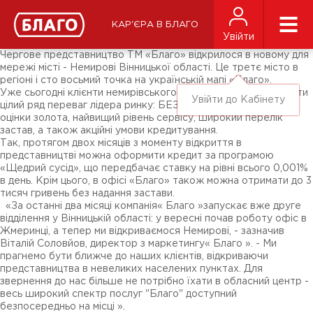
Новини
ЗМІ про нас
Підписники соц-мереж
КАР'ЄРА В БЛАГО
Ярмарки
Увійти
Різне
Чергове представництво ТМ «Благо» відкрилося в новому для
мережі місті - Немирові Вінницької області. Це третє місто в
регіоні і сто восьмий точка на українській мапі «Благо».
Уже сьогодні клієнти немирівського відділення можуть оцінити
Увійти до Кабінету
цілий ряд переваг лідера ринку: БЕЗПРЕЦЕДЕНТНІ ставки
оцінки золота, найвищий рівень сервісу, широкий перелік
застав, а також акційні умови кредитування.
Так, протягом двох місяців з моменту відкриття в
представництві можна оформити кредит за програмою
«Щедрий сусід», що передбачає ставку на рівні всього 0,001%
в день. Крім цього, в офісі «Благо» також можна отримати до 3
тисяч гривень без надання застави.
«За останні два місяці компанія« Благо »запускає вже друге
відділення у Вінницькій області: у вересні почав роботу офіс в
Жмеринці, а тепер ми відкриваємося Немирові, - зазначив
Віталій Соловйов, директор з маркетингу« Благо ». - Ми
прагнемо бути ближче до наших клієнтів, відкриваючи
представництва в невеликих населених пунктах. Для
звернення до нас більше не потрібно їхати в обласний центр -
весь широкий спектр послуг "Благо" доступний
безпосередньо на місці ».