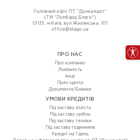
Головний офіс ПТ "Донкредит"
(ТМ "Ломбард Благо")
01135, м.Київ, вул Жилянська, 101
office@blago.ua
ПРО НАС
Про компанію
Лояльність
Акції
Прес-центр
Документи/Бланки
УМОВИ КРЕДИТІВ
Під заставу золота
Під заставу срібла
Під заставу техніки
Під заставу годинників
Кредит на 1 день