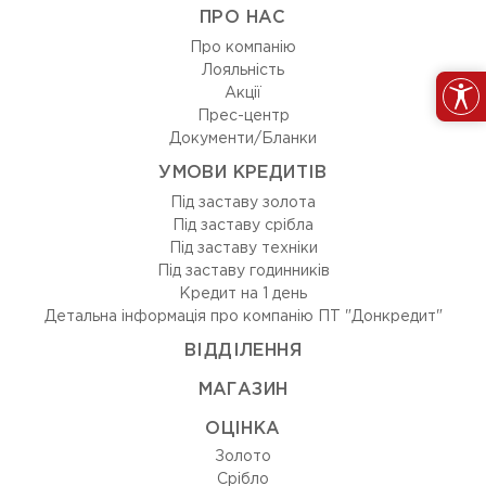
ПРО НАС
Про компанію
Лояльність
Акції
Прес-центр
Документи/Бланки
УМОВИ КРЕДИТІВ
Під заставу золота
Під заставу срібла
Під заставу техніки
Під заставу годинників
Кредит на 1 день
Детальна інформація про компанію ПТ "Донкредит"
ВIДДIЛЕННЯ
МАГАЗИН
ОЦIНКА
Золото
Срiбло