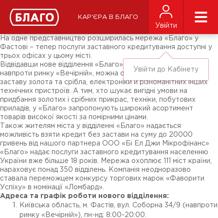
Новини
ЗМІ про нас
Підписники соц-мереж
КАР'ЄРА В БЛАГО
Ярмарки
Увійти
Різне
На одне представництво розширилась мережа «Благо» у
Фастові – тепер послуги заставного кредитування доступні у
трьох офісах у цьому місті.
Відвідавши нове відділення «Благо», що розмістилося
Увійти до Кабінету
навпроти ринку «Вечірній», можна оформити кредит під
заставу золота та срібла, електроніки й різноманітних інших
технічних пристроїв. А тим, хто шукає вигідні умови на
придбання золотих і срібних прикрас, техніки, побутових
приладів, у «Благо» запропонують широкий асортимент
товарів високої якості за помірними цінами.
Також жителям міста у відділенні «Благо» надається
можливість взяти кредит без застави на суму до 20000
гривень від нашого партнера ООО «Бі Ел Джи Мікрофінанс»
«Благо» надає послуги заставного кредитування населенню
України вже більше 18 років. Мережа охоплює 111 міст країни,
нараховує понад 350 відділень. Компанія неодноразово
ставала переможцем конкурсу торгових марок «Фаворити
Успіху» в номінації «Ломбард».
Адреса та графік роботи нового відділення:
Київська область, м. Фастів, вул. Соборна 34/9 (навпроти
ринку «Вечірній»), пн-нд: 8:00-20:00.