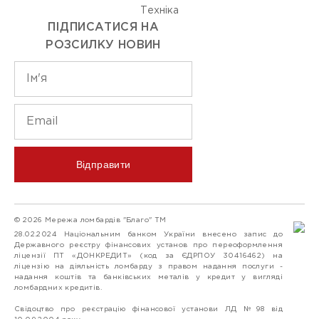
Технiка
ПІДПИСАТИСЯ НА
РОЗСИЛКУ НОВИН
Відправити
© 2026 Мережа ломбардів "Благо" ТМ
28.02.2024 Національним банком України внесено запис до
Державного реєстру фінансових установ про переоформлення
ліцензії ПТ «ДОНКРЕДИТ» (код за ЄДРПОУ 30416462) на
ліцензію на діяльність ломбарду з правом надання послуги -
надання коштів та банківських металів у кредит у вигляді
ломбардних кредитів.
Свідоцтво про реєстрацію фінансової установи ЛД №98 від