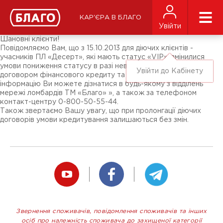
Новини
ЗМІ про нас
Підписники соц-мереж
КАР'ЄРА В БЛАГО
Ярмарки
Увійти
Різне
Шановні клієнти!
Повідомляємо Вам, що з 15.10.2013 для діючих клієнтів -
учасників ПЛ «Десерт», які мають статус «VIP», змінилися
умови пониження статусу в разі невиконання зобов'язань за
Увійти до Кабінету
договором фінансового кредиту та застави. Більш детальну
інформацію Ви можете дізнатися в будь-якому з відділень
мережі ломбардів ТМ «Благо» », а також за телефоном
контакт-центру 0-800-50-55-44.
Також звертаємо Вашу увагу, що при пролонгації діючих
договорів умови кредитування залишаються без змін.
Звернення споживачів, повідомлення споживачів та інших
осіб про належність споживача до захищеної категорії