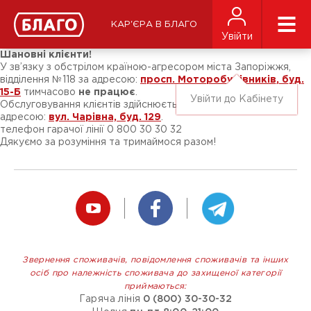
Новости
СМИ о нас
Подписчикам соц-сетей
КАР'ЄРА В БЛАГО
Ярмарки
Увійти
Разное
Шановні клієнти!
У зв’язку з обстрілом країною-агресором міста Запоріжжя,
відділення №118 за адресою:
просп. Моторобудівників, буд.
15-Б
тимчасово
не працює
.
Увійти до Кабінету
Обслуговування клієнтів здійснюється у відділенні №179 за
адресою:
вул. Чарівна, буд. 129
.
телефон гарачої лінії 0 800 30 30 32
Дякуємо за розуміння та тримаймося разом!
Звернення споживачів, повідомлення споживачів та інших
осіб про належність споживача до захищеної категорії
приймаються:
Гаряча лінія
0 (800) 30-30-32