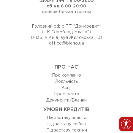
Щодня
пн-пт 8:00-21:00
сб-нд 8:00-20:00
дзвінок безкоштовний
Головний офіс ПТ "Донкредит"
(ТМ "Ломбард Благо")
01135, м.Київ, вул Жилянська, 101
office@blago.ua
ПРО НАС
Про компанію
Лояльність
Акції
Прес-центр
Документи/Бланки
УМОВИ КРЕДИТІВ
Під заставу золота
Під заставу срібла
Під заставу техніки