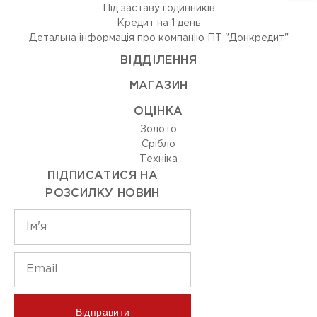
Під заставу годинників
Кредит на 1 день
Детальна інформація про компанію ПТ "Донкредит"
ВIДДIЛЕННЯ
МАГАЗИН
ОЦIНКА
Золото
Срiбло
Технiка
ПІДПИСАТИСЯ НА
РОЗСИЛКУ НОВИН
Відправити