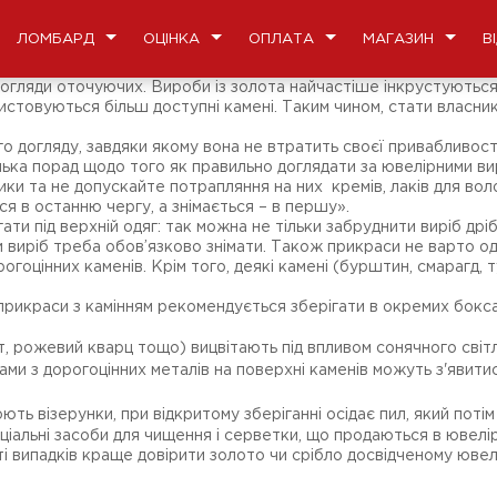
ЛОМБАРД
ОЦІНКА
ОПЛАТА
МАГАЗИН
В
огляди оточуючих. Вироби із золота найчастіше інкрустуються 
ористовуються більш доступні камені. Таким чином, стати влас
 догляду, завдяки якому вона не втратить своєї привабливості
ілька порад щодо того як правильно доглядати за ювелірними ви
ки та не допускайте потрапляння на них кремів, лаків для вол
я в останню чергу, а знімається – в першу».
и під верхній одяг: так можна не тільки забруднити виріб дрібн
и виріб треба обов’язково знімати. Також прикраси не варто о
огоцінних каменів. Крім того, деякі камені (бурштин, смарагд, 
прикраси з камінням рекомендується зберігати в окремих бокса
ст, рожевий кварц тощо) вицвітають під впливом сонячного світл
ми з дорогоцінних металів на поверхні каменів можуть з'явитис
ть візерунки, при відкритому зберіганні осідає пил, який поті
альні засоби для чищення і серветки, що продаються в ювелір
і випадків краще довірити золото чи срібло досвідченому ювел