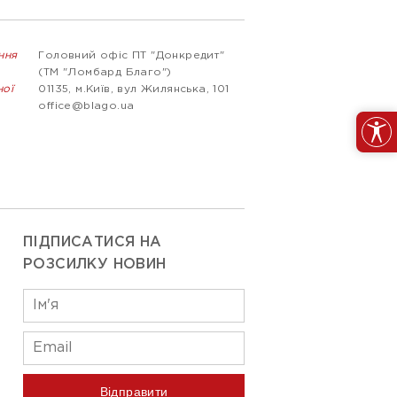
ння
Головний офіс ПТ "Донкредит"
(ТМ "Ломбард Благо")
ної
01135, м.Київ, вул Жилянська, 101
office@blago.ua
ПІДПИСАТИСЯ НА
РОЗСИЛКУ НОВИН
Відправити