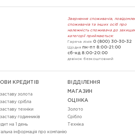
Звернення споживачів, повідомле
споживачів та інших осіб про
належність споживача до захище
категорії приймаються:
0 (800) 30-30-32
Гаряча лінія
пн-пт 8:00-21:00
Щодня
сб-нд 8:00-20:00
дзвінок безкоштовний
ОВИ КРЕДИТІВ
ВIДДIЛЕННЯ
МАГАЗИН
 заставу золота
ОЦIНКА
 заставу срібла
 заставу техніки
Золото
 заставу годинників
Срiбло
дит на 1 день
Технiка
альна інформація про компанію