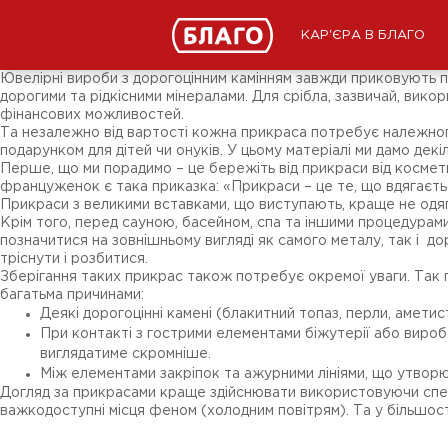
Новини
ЗМІ про нас
Підписники соц-мереж
КАР'ЄРА В БЛАГО
Ярмарки
Різне
Ювелірні вироби з дорогоцінним камінням завжди приковують п
дорогими та рідкісними мінералами. Для срібла, зазвичай, вик
фінансових можливостей.
Та незалежно від вартості кожна прикраса потребує належного
подарунком для дітей чи онуків. У цьому матеріалі ми дамо дек
Перше, що ми порадимо – це бережіть від прикраси від космети
француженок є така приказка: «Прикраси – це те, що вдягаєтьс
Прикраси з великими вставками, що виступають, краще не одягат
Крім того, перед сауною, басейном, спа та іншими процедурам
позначитися на зовнішньому вигляді як самого металу, так і дор
тріснути і розбитися.
Зберігання таких прикрас також потребує окремої уваги. Так 
багатьма причинами:
Деякі дорогоцінні камені (блакитний топаз, перли, амети
При контакті з гострими елементами біжутерії або вироба
виглядатиме скромніше.
Між елементами закріпок та ажурними лініями, що утворюю
Догляд за прикрасами краще здійснювати використовуючи спеці
важкодоступні місця феном (холодним повітрям). Та у більшост