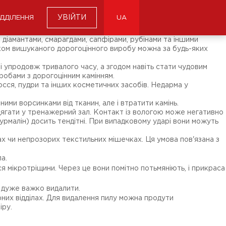
УВІЙТИ
ІДДІЛЕННЯ
UA
діамантами, смарагдами, сапфірами, рубінами та іншими
ником вишуканого дорогоцінного виробу можна за будь-яких
 упродовж тривалого часу, а згодом навіть стати чудовим
робами з дорогоцінним камінням.
осся, пудри та інших косметичних засобів. Недарма у
ими ворсинками від тканин, але і втратити камінь.
дягати у тренажерний зал. Контакт із вологою може негативно
турмалін) досить тендітні. При випадковому ударі вони можуть
х чи непрозорих текстильних мішечках. Ця умова пов'язана з
а.
я мікротріщини. Через це вони помітно потьмяніють, і прикраса
м дуже важко видалити.
них відділах. Для видалення пилу можна продути
іру.