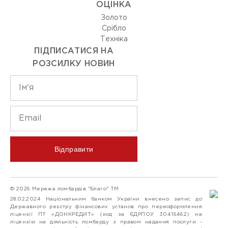
ОЦIНКА
Золото
Срiбло
Технiка
ПІДПИСАТИСЯ НА
РОЗСИЛКУ НОВИН
Відправити
© 2026 Мережа ломбардів "Благо" ТМ
28.02.2024 Національним банком України внесено запис до
Державного реєстру фінансових установ про переоформлення
ліцензії ПТ «ДОНКРЕДИТ» (код за ЄДРПОУ 30416462) на
ліцензію на діяльність ломбарду з правом надання послуги -