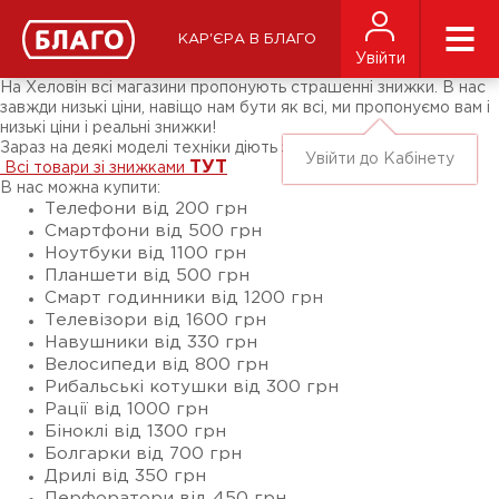
Новини
ЗМІ про нас
Підписники соц-мереж
КАР'ЄРА В БЛАГО
Ярмарки
Увійти
Різне
На Хеловін всі магазини пропонують страшенні знижки. В нас
завжди низькі ціни, навіщо нам бути як всі, ми пропонуємо вам і
низькі ціни і реальні знижки!
Зараз на деякі моделі техніки діють знижки до -40%!
Увійти до Кабінету
ТУТ
Всі товари зі знижками
В нас можна купити:
Телефони від 200 грн
Смартфони від 500 грн
Ноутбуки від 1100 грн
Планшети від 500 грн
Смарт годинники від 1200 грн
Телевізори від 1600 грн
Навушники від 330 грн
Велосипеди від 800 грн
Рибальські котушки від 300 грн
Рації від 1000 грн
Біноклі від 1300 грн
Болгарки від 700 грн
Дрилі від 350 грн
Перфоратори від 450 грн