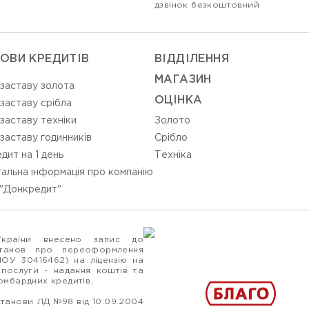
дзвінок безкоштовний
ОВИ КРЕДИТІВ
ВIДДIЛЕННЯ
МАГАЗИН
 заставу золота
ОЦIНКА
 заставу срібла
 заставу техніки
Золото
 заставу годинників
Срiбло
дит на 1 день
Технiка
альна інформація про компанію
"Донкредит"
України внесено запис до
станов про переоформлення
ПОУ 30416462) на ліцензію на
 послуги - надання коштів та
ломбардних кредитів.
станови ЛД №98 від 10.09.2004