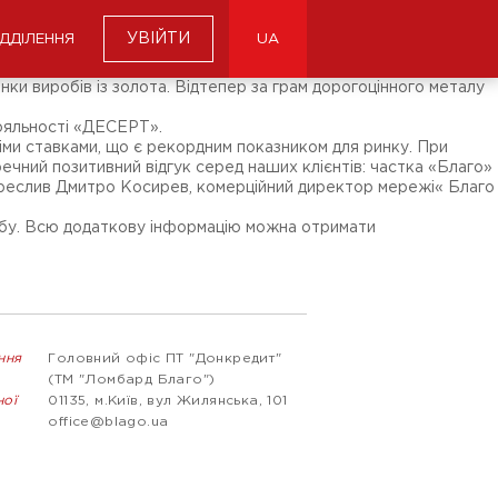
УВІЙТИ
ІДДІЛЕННЯ
UA
нки виробів із золота. Відтепер за грам дорогоцінного металу
лояльності «ДЕСЕРТ».
іми ставками, що є рекордним показником для ринку. При
перечний позитивний відгук серед наших клієнтів: частка «Благо»
 підкреслив Дмитро Косирев, комерційний директор мережі« Благо
робу. Всю додаткову інформацію можна отримати
ння
Головний офіс ПТ "Донкредит"
(ТМ "Ломбард Благо")
ної
01135, м.Київ, вул Жилянська, 101
office@blago.ua