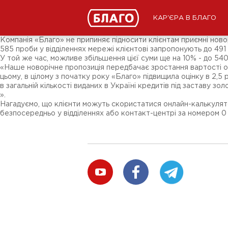
Новини
ЗМІ про нас
Підписники соц-мереж
КАР'ЄРА В БЛАГО
Ярмарки
Різне
Компанія «Благо» не припиняє підносити клієнтам приємні ново
585 проби у відділеннях мережі клієнтові запропонують до 491 
У той же час, можливе збільшення цієї суми ще на 10% - до 54
«Наше новорічне пропозиція передбачає зростання вартості оці
цьому, в цілому з початку року «Благо» підвищила оцінку в 2,5 р
в загальній кількості виданих в Україні кредитів під заставу 
».
Нагадуємо, що клієнти можуть скористатися онлайн-калькулят
безпосередньо у відділеннях або контакт-центрі за номером 0