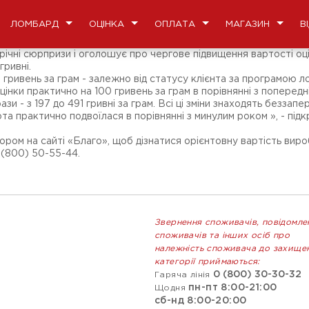
ЛОМБАРД
ОЦІНКА
ОПЛАТА
МАГАЗИН
В
річні сюрпризи і оголошує про чергове підвищення вартості оці
гривні.
0 гривень за грам - залежно від статусу клієнта за програмою 
нки практично на 100 гривень за грам в порівнянні з попередн
ази - з 197 до 491 гривні за грам. Всі ці зміни знаходять безза
золота практично подвоїлася в порівнянні з минулим роком », -
ором на сайті «Благо», щоб дізнатися орієнтовну вартість ви
 (800) 50-55-44.
Звернення споживачів, повідомле
споживачів та інших осіб про
належність споживача до захище
категорії приймаються:
0 (800) 30-30-32
Гаряча лінія
пн-пт 8:00-21:00
Щодня
сб-нд 8:00-20:00