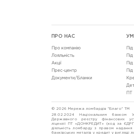
ПРО НАС
УМ
Про компанію
Під
Лояльність
Під
Акції
Під
Прес-центр
Під
Документи/Бланки
Кре
Дет
ПТ 
© 2026 Мережа ломбардів "Благо" ТМ
28.02.2024 Національним банком 
Державного реєстру фінансових у
ліцензії ПТ «ДОНКРЕДИТ» (код за ЄДР
діяльність ломбарду з правом надання
банківських металів у кредит у вигляді 