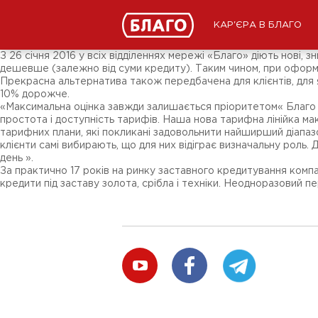
Новости
СМИ о нас
Подписчикам соц-сетей
КАР'ЄРА В БЛАГО
Ярмарки
Разное
З 26 січня 2016 у всіх відділеннях мережі «Благо» діють нові, 
дешевше (залежно від суми кредиту). Таким чином, при оформле
Прекрасна альтернатива також передбачена для клієнтів, для я
10% дорожче.
«Максимальна оцінка завжди залишається пріоритетом« Благо »
простота і доступність тарифів. Наша нова тарифна лінійка мак
тарифних плани, які покликані задовольнити найширший діапаз
клієнти самі вибирають, що для них відіграє визначальну роль
день ».
За практично 17 років на ринку заставного кредитування компа
кредити під заставу золота, срібла і техніки. Неодноразовий