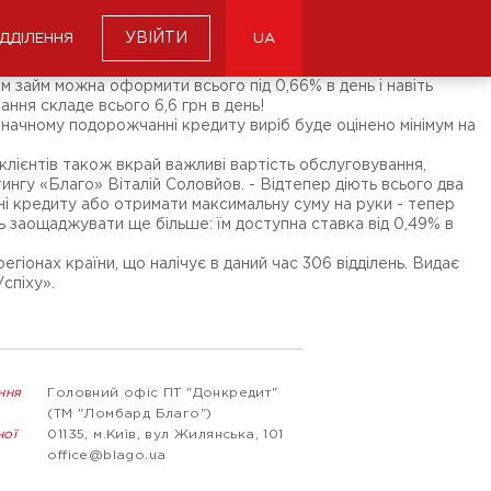
УВІЙТИ
ІДДІЛЕННЯ
UA
вам займ можна оформити всього під 0,66% в день і навіть
ння складе всього 6,6 грн в день!
значному подорожчанні кредиту виріб буде оцінено мінімум на
клієнтів також вкрай важливі вартість обслуговування,
ингу «Благо» Віталій Соловйов. - Відтепер діють всього два
ні кредиту або отримати максимальну суму на руки - тепер
ть заощаджувати ще більше: їм доступна ставка від 0,49% в
іонах країни, що налічує в даний час 306 відділень. Видає
спіху».
ння
Головний офіс ПТ "Донкредит"
(ТМ "Ломбард Благо")
ної
01135, м.Київ, вул Жилянська, 101
office@blago.ua