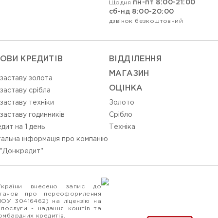
пн-пт 8:00-21:00
Щодня
сб-нд 8:00-20:00
дзвінок безкоштовний
ОВИ КРЕДИТІВ
ВIДДIЛЕННЯ
МАГАЗИН
 заставу золота
ОЦIНКА
 заставу срібла
 заставу техніки
Золото
 заставу годинників
Срiбло
дит на 1 день
Технiка
альна інформація про компанію
"Донкредит"
України внесено запис до
станов про переоформлення
ПОУ 30416462) на ліцензію на
 послуги - надання коштів та
ломбардних кредитів.