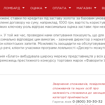
ЛОМБАРД
ОЦІНКА
ОПЛАТА
МАГАЗИН
В
знижені, ставки по кредитах під заставу золота: за базовим умо
нні договору на суму, наприклад, 1000 грн, вартість користува
ких ключову роль відіграє максимальна оцінка застави: при не
. У той же час, проведені нами опитування показують, що для 
симально відповідає цим вимогам, - зазначив директор з маркет
он клієнтських запитів. Можливість заощадити на обслуговуван
. До речі, клієнти-учасники програми лояльності «Десерт» можу
нія «Благо» вибудувала широку мережу представництв у всіх рег
 переможець престижного конкурсу торгових марок «Фаворити У
Звернення споживачів, повідомле
споживачів та інших осіб про
належність споживача до захище
категорії приймаються:
0 (800) 30-30-32
Гаряча лінія