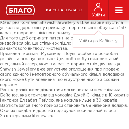
Новини
ЗМІ про нас
Підписники соц-мереж
КАР'ЄРА В БЛАГО
Ярмарки
Увійти
Різне
Ювелірна компанія Shawish Jewellery в Швейцарії випустила
унікальне дорогоцінну прикрасу - перше в світі обручка в 150
карат, створене з цілісного алмазу.
Для того щоб отримати патент на створення виробу, фірмі
Увійти до Кабінету
знадобився рік, ще стільки ж пішло на виготовлення
діамантового витвору мистецтва.
Президент компанії Мухаммед Шоуіш особисто розробив
дизайн та огранував кільце. Для роботи був використаний
спеціальний лазер, яким в алмазі створили отвір для пальця.
Shawish Jewellery вже випустила оголошення про продаж
свого єдиного і неповторного обучального кільця, володарка
якого може бути впевнена, що ні зустріне нікого з схожим
перснем.
Раніше розкішними діамантами могли похвалитися співачка
Бейонсе, яка отримала від чоловіка Джей-Зі кільце в 18 каратів
і актриса Елізабет Тейлор, яка носила кільце в 30 каратів.
Вартість заповітного прикраси становить 68 мільйонів доларів.
Охочих придбати дорогий подарунок поки не знайшлося.
За матеріалами lifenews.ru