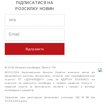
ПІДПИСАТИСЯ НА
РОЗСИЛКУ НОВИН
Відправити
© 2026 Мережа ломбардів "Благо" ТМ
28.02.2024 Національним банком України внесено запис до
Державного реєстру фінансових установ про переоформлення
ліцензії ПТ «ДОНКРЕДИТ» (код за ЄДРПОУ 30416462) на
ліцензію на діяльність ломбарду з правом надання послуги -
надання коштів та банківських металів у кредит у вигляді
ломбардних кредитів.
Свідоцтво про реєстрацію фінансової установи ЛД №98 від
10.09.2004 року