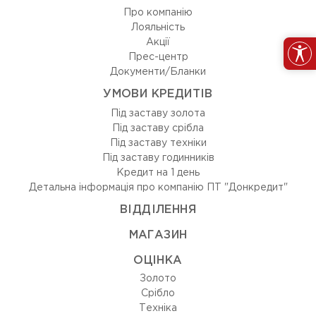
Про компанію
Лояльність
Акції
Прес-центр
Документи/Бланки
УМОВИ КРЕДИТІВ
Під заставу золота
Під заставу срібла
Під заставу техніки
Під заставу годинників
Кредит на 1 день
Детальна інформація про компанію ПТ "Донкредит"
ВIДДIЛЕННЯ
МАГАЗИН
ОЦIНКА
Золото
Срiбло
Технiка