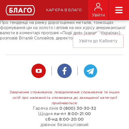
Новини
ЗМІ про нас
Підписники соц-мереж
КАР'ЄРА В БЛАГО
Ярмарки
Увійти
Різне
Про тенденції на ринку дорогоцінних металів, тонкощах
формування цін на золото і вплив на них курсу американської
валюти в коментарі програмі «Події дня» (канал «Україна»)
розповів Віталій Соловйов, директор з маркетингу «Благо».
Увійти до Кабінету
Звернення споживачів, повідомлення споживачів та інших
осіб про належність споживача до захищеної категорії
приймаються:
Гаряча лінія
0 (800) 30-30-32
Щодня
пн-пт 8:00-21:00
сб-нд 8:00-20:00
дзвінок безкоштовний