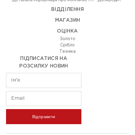
Детальна інформація про компанію ПТ "Донкредит"
ВIДДIЛЕННЯ
МАГАЗИН
ОЦIНКА
Золото
Срiбло
Технiка
ПІДПИСАТИСЯ НА
РОЗСИЛКУ НОВИН
Відправити