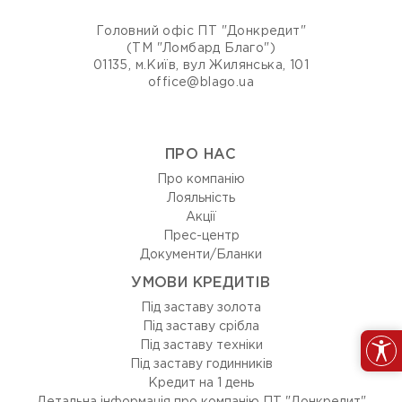
Головний офіс ПТ "Донкредит"
(ТМ "Ломбард Благо")
01135, м.Київ, вул Жилянська, 101
office@blago.ua
ПРО НАС
Про компанію
Лояльність
Акції
Прес-центр
Документи/Бланки
УМОВИ КРЕДИТІВ
Під заставу золота
Під заставу срібла
Під заставу техніки
Під заставу годинників
Кредит на 1 день