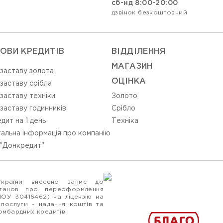
сб-нд 8:00-20:00
дзвінок безкоштовний
ОВИ КРЕДИТІВ
ВIДДIЛЕННЯ
МАГАЗИН
 заставу золота
ОЦIНКА
 заставу срібла
 заставу техніки
Золото
 заставу годинників
Срiбло
дит на 1 день
Технiка
альна інформація про компанію
"Донкредит"
України внесено запис до
станов про переоформлення
ПОУ 30416462) на ліцензію на
 послуги - надання коштів та
ломбардних кредитів.