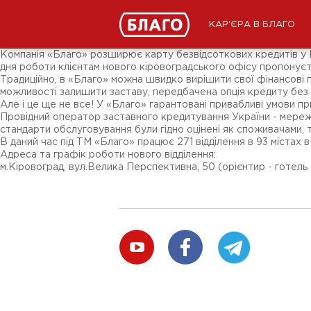
Новини
ЗМІ про нас
Підписники соц-мереж
КАР'ЄРА В БЛАГО
Ярмарки
Різне
Компанія «Благо» розширює карту безвідсоткових кредитів у Ц
дня роботи клієнтам нового кіровоградського офісу пропонуєть
Традиційно, в «Благо» можна швидко вирішити свої фінансові пит
можливості залишити заставу, передбачена опція кредиту без з
Але і це ще не все! У «Благо» гарантовані привабливі умови п
Провідний оператор заставного кредитування України - мережа «
стандарти обслуговування були гідно оцінені як споживачами,
В даний час під ТМ «Благо» працює 271 відділення в 93 містах в 
Адреса та графік роботи нового відділення:
м.Кіровоград, вул.Велика Перспективна, 50 (орієнтир - готель «