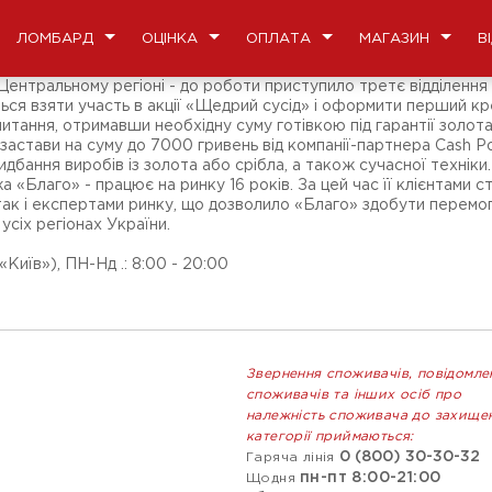
ЛОМБАРД
ОЦІНКА
ОПЛАТА
МАГАЗИН
В
ентральному регіоні - до роботи приступило третє відділення 
ся взяти участь в акції «Щедрий сусід» і оформити перший кре
ання, отримавши необхідну суму готівкою під гарантії золота, с
астави на суму до 7000 гривень від компанії-партнера Cash Po
ридбання виробів із золота або срібла, а також сучасної техні
Благо» - працює на ринку 16 років. За цей час її клієнтами ста
 так і експертами ринку, що дозволило «Благо» здобути перем
усіх регіонах України.
Київ»), ПН-Нд .: 8:00 - 20:00
Звернення споживачів, повідомле
споживачів та інших осіб про
належність споживача до захище
категорії приймаються:
0 (800) 30-30-32
Гаряча лінія
пн-пт 8:00-21:00
Щодня