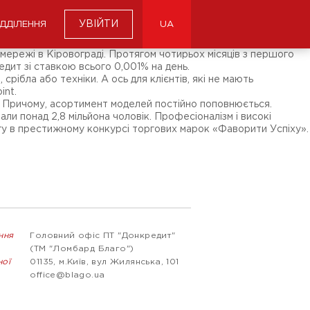
УВІЙТИ
ІДДІЛЕННЯ
UA
мережі в Кіровограді. Протягом чотирьох місяців з першого
дит зі ставкою всього 0,001% на день.
рібла або техніки. А ось для клієнтів, які не мають
int.
ки. Причому, асортимент моделей постійно поповнюється.
ли понад 2,8 мільйона чоловік. Професіоналізм і високі
огу в престижному конкурсі торгових марок «Фаворити Успіху».
ння
Головний офіс ПТ "Донкредит"
(ТМ "Ломбард Благо")
ної
01135, м.Київ, вул Жилянська, 101
office@blago.ua