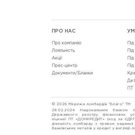
ПРО НАС
УМ
Про компанію
Під
Лояльність
Під
Акції
Під
Прес-центр
Під
Документи/Бланки
Кре
Дет
ПТ 
© 2026 Мережа ломбардів "Благо" ТМ
28.02.2024 Національним банком 
Державного реєстру фінансових у
ліцензії ПТ «ДОНКРЕДИТ» (код за ЄДР
діяльність ломбарду з правом надання
банківських металів у кредит у вигляді 