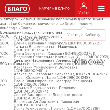
Новини
ЗМІ про нас
Підписники соц-мереж
КАР'ЄРА В БЛАГО
Ярмарки
Увійти
Різне
У вівторок, 22 липня, визначено переможців другого тижня
акції «Три бажання», приуроченої до 15-річчя мережі
ломбардів «Благо».
Володарями грошових призів стали:
Увійти до Кабінету
5000
Александр Владимирович г. Мариуполь
грн
(ДОН0800002778)
2000
Елена Сергеевна г. Мариуполь (ДОН0800002721)
грн
Татьяна Владимировна г. Мариуполь
(ДОН0260007245)
1000
Ольга Сергеевна г. Харьков (ДОН1900003761)
грн
Владислав Сергеевич г.Кременчук (ДОН2040002938)
Светлана Николаевна г. Алчевск (ДОН1260003676)
500 грн
Галина Ивановна г. Комсомольск (ДОН1560003536)
Констанин Михайлович г. Волноваха
(ДОН0680004514)
Александр Петрович г. Черкассы (ДОН2370004287)
Павел Юрьевич г. Львов (ДОН2990001248)
200
Елена Владимировна г. Новоград-Волынский
грн.
(ДОН2420007582)
Маричка Владимировна г. Бердянск
(ДОН0450002974)
Сергей Викторович г. Днепропетровск
(ДОН1230003220)
Владислав Альбертович г. Павлоград
(ДОН1500002476)
Ирина Алексеевна г. Прилуки (ДОН2570002816)