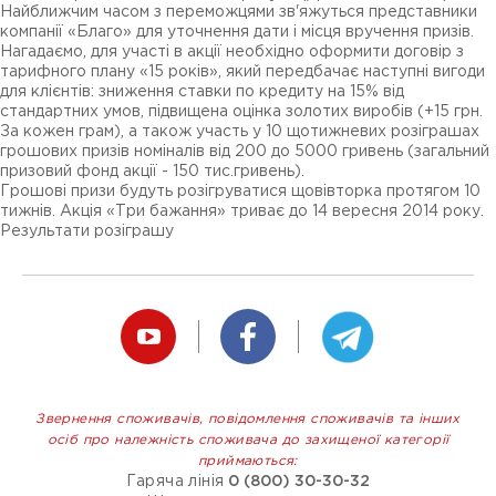
Найближчим часом з переможцями зв'яжуться представники
компанії «Благо» для уточнення дати і місця вручення призів.
Нагадаємо, для участі в акції необхідно оформити договір з
тарифного плану «15 років», який передбачає наступні вигоди
для клієнтів: зниження ставки по кредиту на 15% від
стандартних умов, підвищена оцінка золотих виробів (+15 грн.
За кожен грам), а також участь у 10 щотижневих розіграшах
грошових призів номіналів від 200 до 5000 гривень (загальний
призовий фонд акції - 150 тис.гривень).
Грошові призи будуть розігруватися щовівторка протягом 10
тижнів. Акція «Три бажання» триває до 14 вересня 2014 року.
Результати розіграшу
Звернення споживачів, повідомлення споживачів та інших
осіб про належність споживача до захищеної категорії
приймаються:
Гаряча лінія
0 (800) 30-30-32