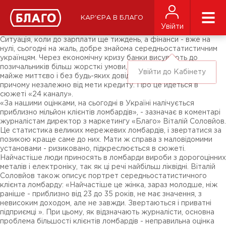
Новини
ЗМІ про нас
Підписники соц-мереж
КАР'ЄРА В БЛАГО
Ярмарки
Увійти
Різне
Ситуація, коли до зарплати ще тиждень, а фінанси - вже на
нулі, сьогодні на жаль, добре знайома середньостатистичним
українцям. Через економічну кризу банки висувають до
позичальників більш жорсткі умови, в той час як ломбарди
Увійти до Кабінету
майже миттєво і без будь-яких довідок видають позики,
причому незалежно від мети кредиту. Про це йдеться в
сюжеті «24 каналу».
«За нашими оцінками, на сьогодні в Україні налічується
приблизно мільйон клієнтів ломбардів», - зазначає в коментарі
журналістам директор з маркетингу «Благо» Віталій Соловйов.
Це статистика великих мережевих ломбардів, і звертатися за
позикою краще саме до них. Мати ж справа з маловідомими
установами - ризиковано, підкреслюється в сюжеті.
Найчастіше люди приносять в ломбарди вироби з дорогоцінних
металів і електроніку, так як ці речі найбільш ліквідні. Віталій
Соловйов також описує портрет середньостатистичного
клієнта ломбарду: «Найчастіше це жінка, зараз молодше, ніж
раніше - приблизно від 23 до 35 років, не має значення, з
невисоким доходом, але не завжди. Звертаються і приватні
підприємці ». При цьому, як відзначають журналісти, основна
проблема більшості клієнтів ломбардів - неправильна оцінка