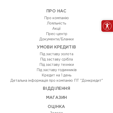
ПРО НАС
Про компанію
Лояльність
Акції
Прес-центр
Документи/Бланки
УМОВИ КРЕДИТІВ
Під заставу золота
Під заставу срібла
Під заставу техніки
Під заставу годинників
Кредит на 1 день
Детальна інформація про компанію ПТ "Донкредит"
ВIДДIЛЕННЯ
МАГАЗИН
ОЦIНКА