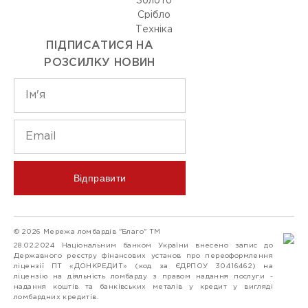
Золото
Срiбло
Технiка
ПІДПИСАТИСЯ НА
РОЗСИЛКУ НОВИН
Відправити
© 2026 Мережа ломбардів "Благо" ТМ
28.02.2024 Національним банком України внесено запис до
Державного реєстру фінансових установ про переоформлення
ліцензії ПТ «ДОНКРЕДИТ» (код за ЄДРПОУ 30416462) на
ліцензію на діяльність ломбарду з правом надання послуги -
надання коштів та банківських металів у кредит у вигляді
ломбардних кредитів.