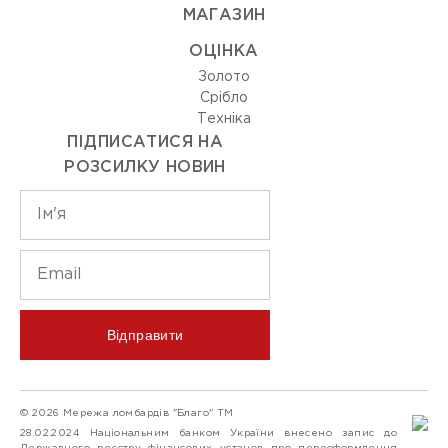
МАГАЗИН
ОЦIНКА
Золото
Срiбло
Технiка
ПІДПИСАТИСЯ НА
РОЗСИЛКУ НОВИН
Відправити
© 2026 Мережа ломбардів "Благо" ТМ
28.02.2024 Національним банком України внесено запис до