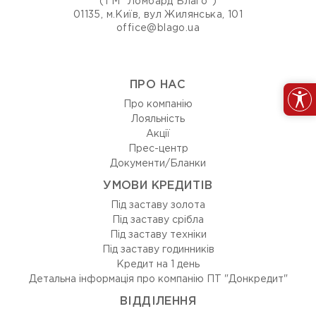
(ТМ "Ломбард Благо")
01135, м.Київ, вул Жилянська, 101
office@blago.ua
ПРО НАС
Про компанію
Лояльність
Акції
Прес-центр
Документи/Бланки
УМОВИ КРЕДИТІВ
Під заставу золота
Під заставу срібла
Під заставу техніки
Під заставу годинників
Кредит на 1 день
Детальна інформація про компанію ПТ "Донкредит"
ВIДДIЛЕННЯ