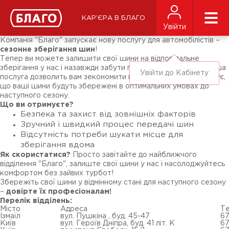
Новини
ЗМІ про нас
Підписники соц-мереж
КАР'ЄРА В БЛАГО
Ярмарки
Увійти
Різне
Компанія "Благо" запускає нову послугу для автомобілістів –
сезонне зберігання шин
!
Тепер ви можете залишити свої шини на відповідальне
зберігання у нас і назавжди забути про сезонні турботи! Наша
Увійти до Кабінету
послуга дозволить вам зекономити простір удома та гарантує,
що ваші шини будуть збережені в оптимальних умовах до
наступного сезону.
Що ви отримуєте?
Безпека та захист від зовнішніх факторів
Зручний і швидкий процес передачі шин
Відсутність потреби шукати місце для
зберігання вдома
Як скористатися?
Просто завітайте до найближчого
відділення "Благо", залиште свої шини у нас і насолоджуйтесь
комфортом без зайвих турбот!
Збережіть свої шини у відмінному стані для наступного сезону
–
довірте їх професіоналам!
Перелік відділень:
Місто
Адреса
Т
Ізмаїл
вул. Пушкіна , буд. 45-47
67
Київ
вул. Героїв Дніпра, буд. 41 літ. К
6