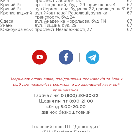
Київ
проспект Свободи, 15/1
6
Кривий Ріг
пр-т Південний, буд . 29 приміщення 4
67
Кривий Ріг
вул.Лермонтова, будинок 22, приміщення 61
67
Кропивницький
вул. Жовтневої Революції, зупинка
6
транспорту, буд.24
Одеса
вул. Академіка Корольова, буд. 114
67
Умань
вул. Тищика, буд. 29
6
Южноукраїнськ
проспект Незалежності, 37
6
Звернення споживачів, повідомлення споживачів та інших
осіб про належність споживача до захищеної категорії
приймаються:
Гаряча лінія
0 (800) 30-30-32
Щодня
пн-пт 8:00-21:00
сб-нд 8:00-20:00
дзвінок безкоштовний
Головний офіс ПТ "Донкредит"