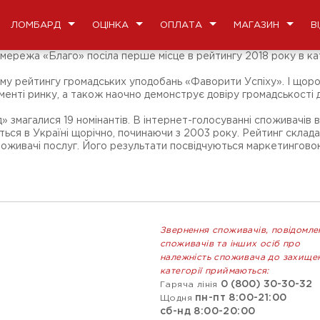
ЛОМБАРД
ОЦІНКА
ОПЛАТА
МАГАЗИН
В
мережа «Благо» посіла перше місце в рейтингу 2018 року в к
му рейтингу громадських уподобань «Фаворити Успіху». І щорок
менті ринку, а також наочно демонструє довіру громадськості
змагалися 19 номінантів. В інтернет-голосуванні споживачів вз
ться в Україні щорічно, починаючи з 2003 року. Рейтинг скла
споживачі послуг. Його результати посвідчуються маркетингово
Звернення споживачів, повідомле
споживачів та інших осіб про
належність споживача до захище
категорії приймаються:
0 (800) 30-30-32
Гаряча лінія
пн-пт 8:00-21:00
Щодня
сб-нд 8:00-20:00