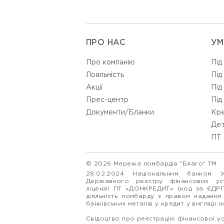
ПРО НАС
УМ
Про компанію
Під
Лояльність
Під
Акції
Під
Прес-центр
Під
Документи/Бланки
Кре
Дет
ПТ 
© 2026 Мережа ломбардів "Благо" ТМ
28.02.2024 Національним банком 
Державного реєстру фінансових у
ліцензії ПТ «ДОНКРЕДИТ» (код за ЄДР
діяльність ломбарду з правом надання
банківських металів у кредит у вигляді 
Свідоцтво про реєстрацію фінансової у