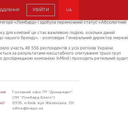
УВІЙТИ
ІДДІЛЕННЯ
UA
атегорії «Ломбард» і здобула переможний статус «Абсолютний
у для компанії це стає важливою подією, оскільки даний
 до нашого бренду», - розповідає Генеральний директор мережі
яло участь 48 556 респондентів з усіх регіонів України.
дається за результатами масштабного опитування трьох груп
ю дослідницькою компанією InMind і проходять ретельний аудит
ння
Головний офіс ПТ "Донкредит"
(ТМ "Ломбард Благо")
ної
01135, м.Київ, вул Жилянська, 101
office@blago.ua