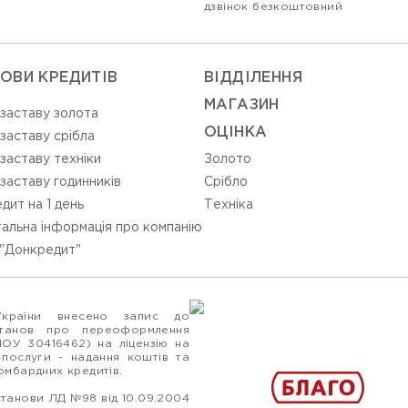
дзвінок безкоштовний
ОВИ КРЕДИТІВ
ВIДДIЛЕННЯ
МАГАЗИН
 заставу золота
ОЦIНКА
 заставу срібла
 заставу техніки
Золото
 заставу годинників
Срiбло
дит на 1 день
Технiка
альна інформація про компанію
"Донкредит"
України внесено запис до
станов про переоформлення
ПОУ 30416462) на ліцензію на
 послуги - надання коштів та
ломбардних кредитів.
станови ЛД №98 від 10.09.2004