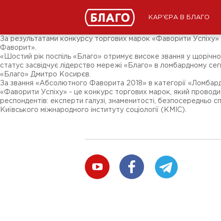
Новини
ЗМІ про нас
Підписники соц-мереж
КАР'ЄРА В БЛАГО
Ярмарки
Різне
За результатами конкурсу торгових марок «Фаворити Успіху» 
Фаворит».
«Шостий рік поспіль «Благо» отримує високе звання у щорічно
статус засвідчує лідерство мережі «Благо» в ломбардному сег
«Благо» Дмитро Косирєв.
За звання «Абсолютного Фаворита 2018» в категорії «Ломбард» 
«Фаворити Успіху» - це конкурс торгових марок, який проводи
респондентів: експерти галузі, знаменитості, безпосередньо 
Київського міжнародного інституту соціології (КМІС).